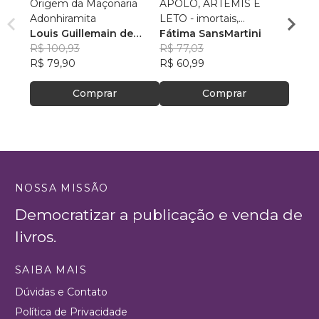
Origem da Maçonaria
APOLO, ÁRTEMIS E
Jambu
Adonhiramita
LETO - imortais,
Dr. E
Louis Guillemain de
encantadores e
Fátima SansMartini
dos S
R$ 51
Saint-Victor
R$ 100,93
implacáveis
R$ 77,03
R$ 40
R$ 79,90
R$ 60,99
Comprar
Comprar
NOSSA MISSÃO
Democratizar a publicação e venda de
livros.
SAIBA MAIS
Dúvidas e Contato
Política de Privacidade