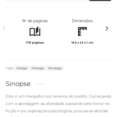
Nº de páginas
Dimensões
178 páginas
15.5 x 23 x 1 cm
Preto 
Tags:
Ufologia
Mitologia
Psicologia
Sinopse
Este é um mergulho nos terrenos do insólito. Começando
com a abordagem da alteridade, passando pelo horror na
ficção e por explorações psicológicas, procura-se abordar