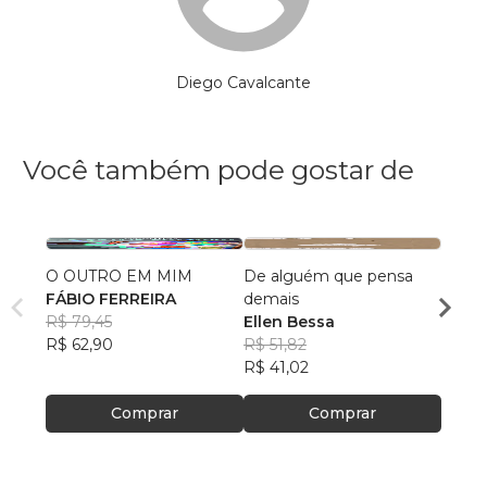
Diego Cavalcante
Você também pode gostar de
O OUTRO EM MIM
De alguém que pensa
Resta
FÁBIO FERREIRA
demais
das M
R$ 79,45
Ellen Bessa
Cinth
R$ 62,90
R$ 51,82
Refo
R$ 75
R$ 41,02
R$ 59
Comprar
Comprar