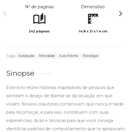
Nº de páginas
Dimensões
242 páginas
14.8 x 21 x 1.4 cm
Preto 
Tags:
Autoajuda
Felicidade
Auto Estima
Psicologia
Sinopse
Este livro reúne histórias inspiradoras de pessoas que
sentiram o desejo de libertar-se da situação em que
viviam. Nossos coautores comprovam que nunca é tarde
para recomeçar, e para isso, contribuem com suas
experiências, dicas e técnicas para que você consiga
identificar padrões de comportamento que te aprisionam,