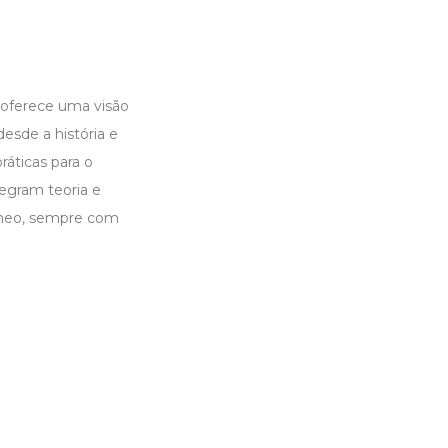
l oferece uma visão
esde a história e
ráticas para o
tegram teoria e
râneo, sempre com