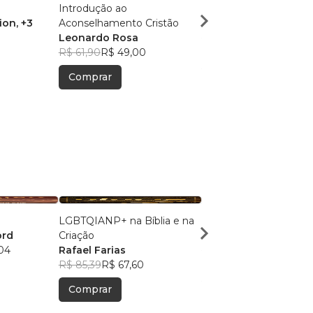
Introdução ao
Teorias do Aconselha
ion
, +3
Aconselhamento Cristão
FLMU Organization
, 
Leonardo Rosa
R$ 39,09
R$ 30,95
R$ 61,90
R$ 49,00
Comprar
Comprar
LGBTQIANP+ na Bíblia e na
Irrepreensíveis
ord
Criação
Thiago Santos Nune
04
Rafael Farias
R$ 54,81
R$ 43,39
R$ 85,39
R$ 67,60
Comprar
Comprar