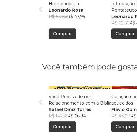
Hamartiologia
Introdução B
Leonardo Rosa
Pentateuc
R$ 60,56
R$ 47,95
Leonardo 
R$ 62,56
R$ 
Comprar
Comprar
Você também pode gosta
Você Precisa de um
Geração co
Relacionamento com a Bíblia
aquecidos
Rafael Diniz Torres
Flavio Gom
R$ 84,56
R$ 66,94
R$ 43,97
R$
Comprar
Comprar