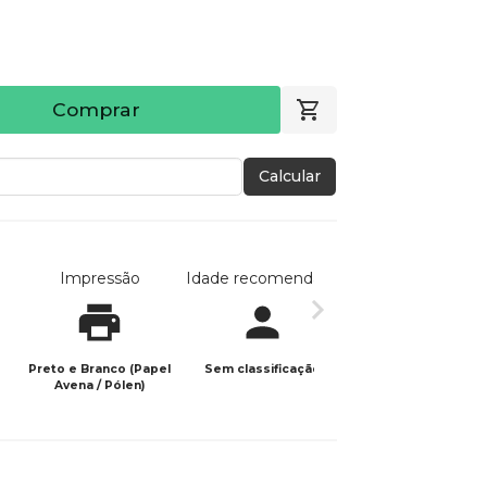
Comprar
Calcular
Impressão
Idade recomendada
Data de publicaç
Preto e Branco (Papel
Sem classificação
24/09/2024
Avena / Pólen)