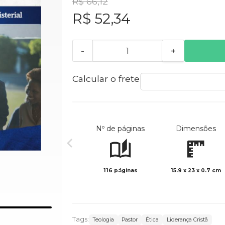
R$ 66,12
R$ 52,34
-
+
Calcular o frete
Nº de páginas
Dimensões
116 páginas
15.9 x 23 x 0.7 cm
Tags:
Teologia
Pastor
Ética
Liderança Cristã