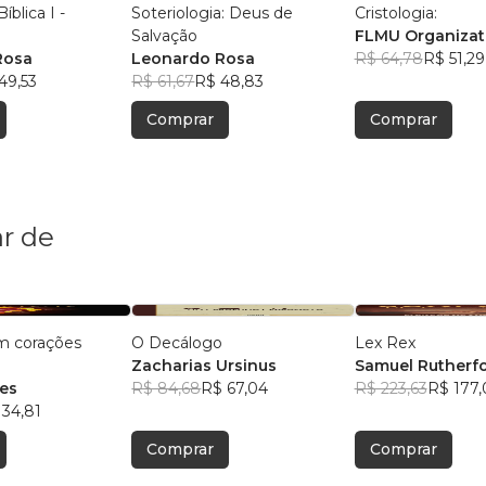
íblica I -
Soteriologia: Deus de
Cristologia:
o
Salvação
FLMU Organizat
Rosa
Leonardo Rosa
R$ 64,78
R$ 51,29
49,53
R$ 61,67
R$ 48,83
Comprar
Comprar
r de
m corações
O Decálogo
Lex Rex
Zacharias Ursinus
Samuel Rutherf
es
R$ 84,68
R$ 67,04
R$ 223,63
R$ 177,
 34,81
Comprar
Comprar