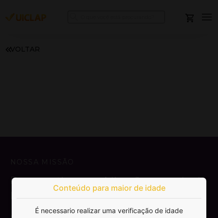
VOLTAR
NOSSA MISSÃO
Democratizar a publicação e venda de
Conteúdo para maior de idade
livros.
É necessario realizar uma verificação de idade
SAIBA MAIS