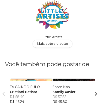
Little Artists
Mais sobre o autor
Você também pode gostar de
TÁ CAINDO FULÔ
Sobre Nós
Qualq
Cristiani Batista
Kamily Xavier
Kimbe
R$ 58,40
R$ 57,85
Bong
R$ 51
R$ 46,24
R$ 45,80
R$ 40