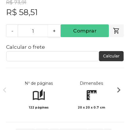
R$ 73,91
R$ 58,51
-
+
Comprar
Calcular o frete
Calcular
Nº de páginas
Dimensões
122 páginas
20 x 20 x 0.7 cm
Preto 