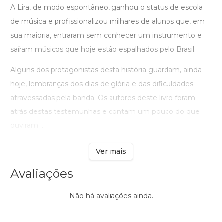
A Lira, de modo espontâneo, ganhou o status de escola
de música e profissionalizou milhares de alunos que, em
sua maioria, entraram sem conhecer um instrumento e
saíram músicos que hoje estão espalhados pelo Brasil.
Alguns dos protagonistas desta história guardam, ainda
hoje, lembranças dos dias de glória e das dificuldades
atravessadas pela banda. Os autores deste livro foram
atrás destas testemunhas e contam um pouco do que
ouviram ...
Ver mais
Avaliações
Não há avaliações ainda.