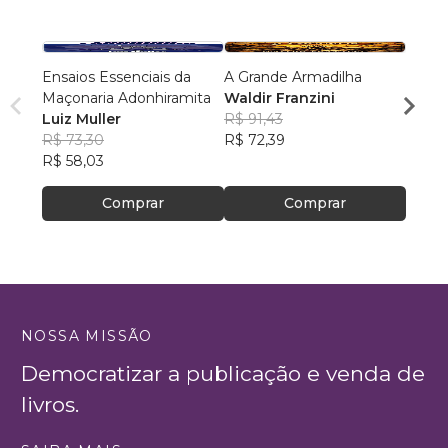
Ensaios Essenciais da
A Grande Armadilha
Jacar
Maçonaria Adonhiramita
Waldir Franzini
Rui C
Luiz Muller
R$ 91,43
R$ 54
R$ 73,30
R$ 72,39
R$ 43
R$ 58,03
Comprar
Comprar
NOSSA MISSÃO
Democratizar a publicação e venda de
livros.