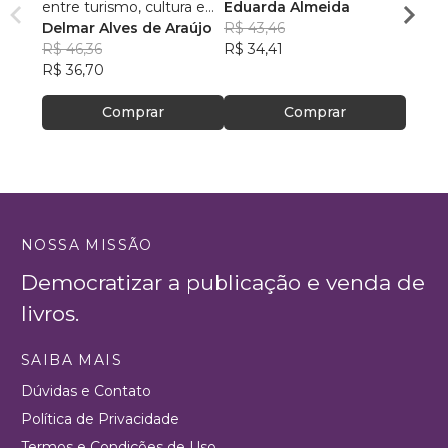
entre turismo, cultura e
Eduarda Almeida
Aulas 
ambiente
Delmar Alves de Araújo
R$ 43,46
PhD(c
R$ 46,36
R$ 34,41
R$ 63
R$ 36,70
R$ 50
Comprar
Comprar
NOSSA MISSÃO
Democratizar a publicação e venda de
livros.
SAIBA MAIS
Dúvidas e Contato
Política de Privacidade
Termos e Condições de Uso