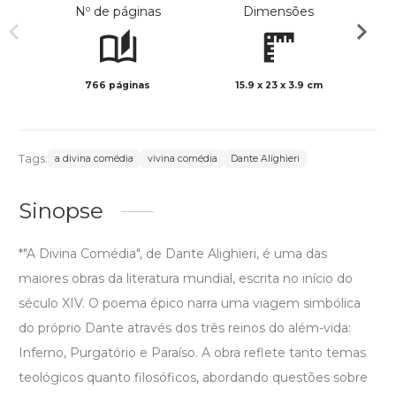
Nº de páginas
Dimensões
766 páginas
15.9 x 23 x 3.9 cm
Preto 
Tags:
a divina comédia
vivina comédia
Dante Alighieri
Sinopse
*"A Divina Comédia", de Dante Alighieri, é uma das
maiores obras da literatura mundial, escrita no início do
século XIV. O poema épico narra uma viagem simbólica
do próprio Dante através dos três reinos do além-vida:
Inferno, Purgatório e Paraíso. A obra reflete tanto temas
teológicos quanto filosóficos, abordando questões sobre