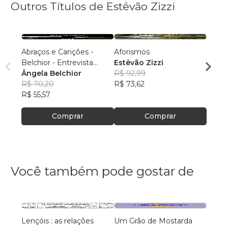
Outros Títulos de Estêvão Zizzi
Abraços e Canções -
Aforismos
Manoe
Belchior - Entrevista
Estêvão Zizzi
Esêvã
Inédita
Ângela Belchior
R$ 92,99
R$ 62
R$ 70,20
R$ 73,62
R$ 49
R$ 55,57
Comprar
Comprar
Você também pode gostar de
Lençóis : as relações
Um Grão de Mostarda
Inteli