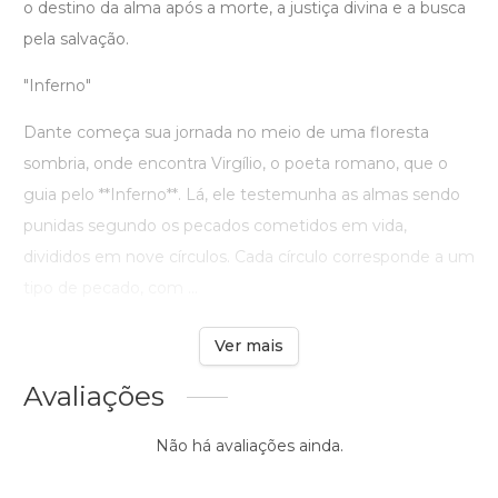
o destino da alma após a morte, a justiça divina e a busca
pela salvação.
"Inferno"
Dante começa sua jornada no meio de uma floresta
sombria, onde encontra Virgílio, o poeta romano, que o
guia pelo **Inferno**. Lá, ele testemunha as almas sendo
punidas segundo os pecados cometidos em vida,
divididos em nove círculos. Cada círculo corresponde a um
tipo de pecado, com ...
Ver mais
Avaliações
Não há avaliações ainda.