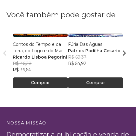
Você também pode gostar de
Contos do Tempo e da
Fúria Das Águas
O Prí
Terra, do Fogo e do Mar
Patrick Padilha Cesario
Franc
Ricardo Lisboa Pegorini
R$ 69,37
R$ 61
R$ 46,28
R$ 54,92
R$ 48
R$ 36,64
Comprar
Comprar
NOSSA MISSÃO
Democratizar a publicação e venda de