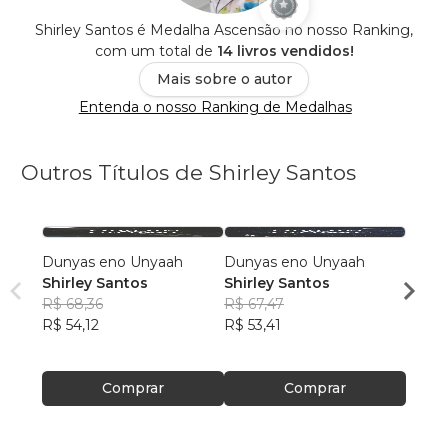
Shirley Santos é Medalha Ascensão no nosso Ranking,
com um total de
14 livros vendidos!
Mais sobre o autor
Entenda o nosso Ranking de Medalhas
Outros Títulos de Shirley Santos
Dunyas eno Unyaah
Dunyas eno Unyaah
Dunya
Shirley Santos
Shirley Santos
Shirl
R$ 68,36
R$ 67,47
R$ 69
R$ 54,12
R$ 53,41
R$ 55,
Comprar
Comprar