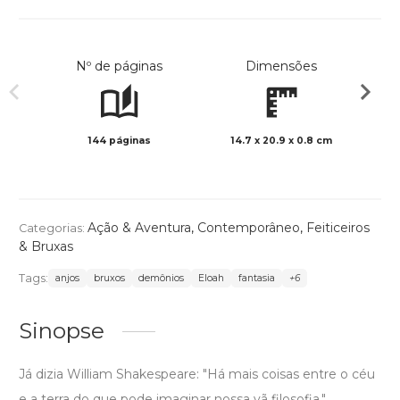
Nº de páginas
Dimensões
144 páginas
14.7 x 20.9 x 0.8 cm
Preto 
Ação & Aventura
,
Contemporâneo
,
Feiticeiros
Categorias:
& Bruxas
Tags:
anjos
bruxos
demônios
Eloah
fantasia
+6
Sinopse
Já dizia William Shakespeare: "Há mais coisas entre o céu
e a terra do que pode imaginar nossa vã filosofia.".