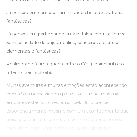
Já pensou em conhecer um mundo cheio de criaturas
fantásticas?
Já pensou em participar de uma batalha contra o terrível
Samael ao lado de anjos, nefilins, feiticeiros e criaturas
elementais e fantásticas?
Realmente há uma guerra entre o Céu (Jeninbluut) e o
Inferno (Sanirsckaah).
Muitas aventuras e muitas emoções estão acontecendo
com a Sara nessa viagem para salvar a mãe, mas mais
emoções estão vir, o seu amor pelo Júlio cresce
exponencialmente, mesmo com um acontecimento que
deixa o seu amor muito triste. Vem festa por aí pessoal,
mas, além disso, uma notícia deixa os viajantes ap ...