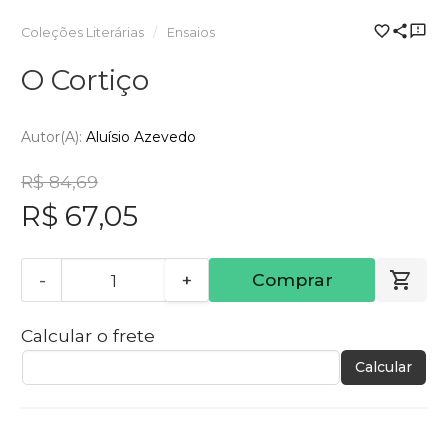
Coleções Literárias
Ensaios
O Cortiço
Autor(a):
Aluísio Azevedo
R$ 84,69
R$ 67,05
-
+
Comprar
Calcular o frete
Calcular