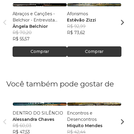
Abraços e Canções -
Aforismos
Manoe
Belchior - Entrevista
Estêvão Zizzi
Esêvã
Inédita
Ângela Belchior
R$ 92,99
R$ 62
R$ 70,20
R$ 73,62
R$ 49
R$ 55,57
Comprar
Comprar
Você também pode gostar de
DENTRO DO SILÊNCIO
Encontros e
Colun
Alessandra Chaves
Desencontros
Grand
R$ 60,03
Miquito Mendes
do Es
R$ 63,
R$ 47,53
R$ 42,44
R$ 50