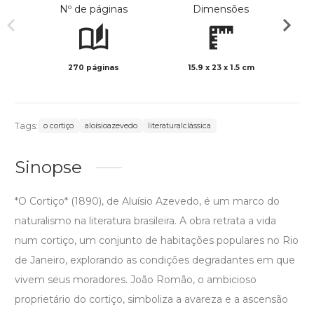
Nº de páginas
Dimensões
270 páginas
15.9 x 23 x 1.5 cm
Preto 
Tags:
o cortiço
aloísioazevedo
literaturalclássica
Sinopse
*O Cortiço* (1890), de Aluísio Azevedo, é um marco do
naturalismo na literatura brasileira. A obra retrata a vida
num cortiço, um conjunto de habitações populares no Rio
de Janeiro, explorando as condições degradantes em que
vivem seus moradores. João Romão, o ambicioso
proprietário do cortiço, simboliza a avareza e a ascensão