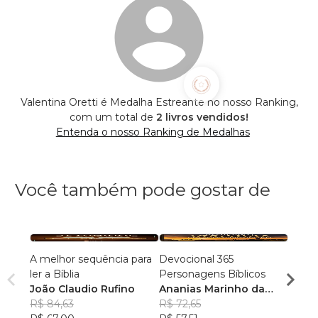
Valentina Oretti é Medalha Estreante no nosso Ranking,
com um total de
2 livros vendidos!
Entenda o nosso Ranking de Medalhas
Você também pode gostar de
A melhor sequência para
Devocional 365
NA T
ler a Bíblia
Personagens Bíblicos
Edmar
João Claudio Rufino
Ananias Marinho da
R$ 61
R$ 84,63
Cruz
R$ 72,65
R$ 49