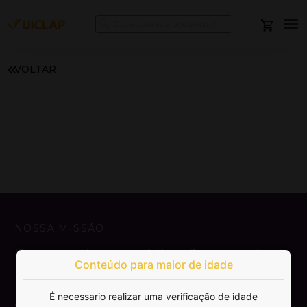
VOLTAR
NOSSA MISSÃO
Democratizar a publicação e venda de
Conteúdo para maior de idade
livros.
É necessario realizar uma verificação de idade
SAIBA MAIS