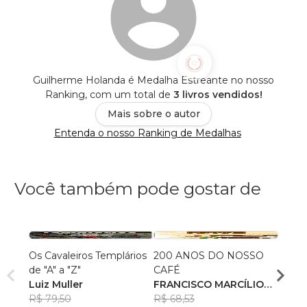
Guilherme Holanda é Medalha Estreante no nosso
Ranking, com um total de
3 livros vendidos!
Mais sobre o autor
Entenda o nosso Ranking de Medalhas
Você também pode gostar de
Os Cavaleiros Templários
200 ANOS DO NOSSO
Guia 
de "A" a "Z"
CAFÉ
Busca
Luiz Muller
FRANCISCO MARCÍLIO
Maçon
Deny
R$ 79,50
DE ALMEIDA FARIAS
R$ 68,53
LIma
R$ 67