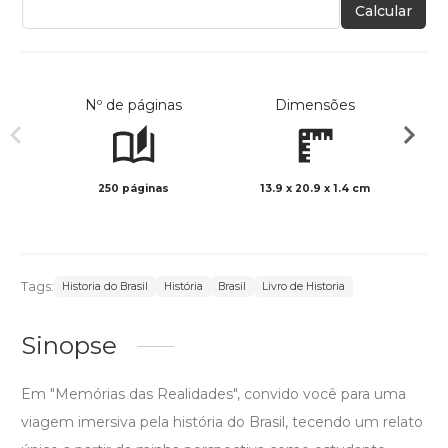
Calcular
Nº de páginas
Dimensões
250 páginas
13.9 x 20.9 x 1.4 cm
Preto 
Tags:
Historia do Brasil
História
Brasil
Livro de Historia
Sinopse
Em "Memórias das Realidades", convido você para uma
viagem imersiva pela história do Brasil, tecendo um relato