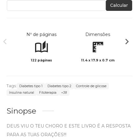
Calcular
Nº de páginas
Dimensões
122 páginas
11.4 x 17.9 x 0.7 cm
Preto 
Tags:
Diabetes tipo 1
Diabetes tipo 2
Controle de glicose
Insulina natural
Fitoterapia
+38
Sinopse
DEUS VIU O TEU CHORO E ESTE LIVRO É A RESPOSTA
PARA AS TUAS ORAÇÕES!!!