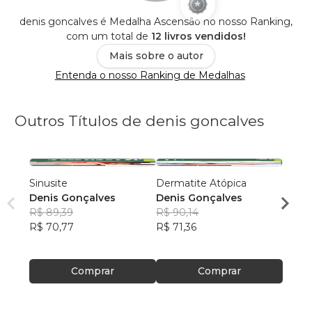
denis goncalves é Medalha Ascensão no nosso Ranking,
com um total de
12 livros vendidos!
Mais sobre o autor
Entenda o nosso Ranking de Medalhas
Outros Títulos de denis goncalves
Sinusite
Dermatite Atópica
Colest
Denis Gonçalves
Denis Gonçalves
(Disli
R$ 89,39
R$ 90,14
DENI
R$ 70,77
R$ 71,36
R$ 94
R$ 74
Comprar
Comprar