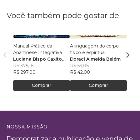
Você também pode gostar de
Manual Prático da
A linguagem do corpo
Peque
Anamnese Integrativa
físico e espiritual
Grand
Luciana Bispo Caxito
Doraci Almeida Belém
Prisc
Lopes Cançado
R$ 375,16
R$ 53,06
R$ 80
R$ 297,00
R$ 42,00
R$ 63
Comprar
Comprar
NOSSA MISSÃO
Democratizar a publicação e venda de