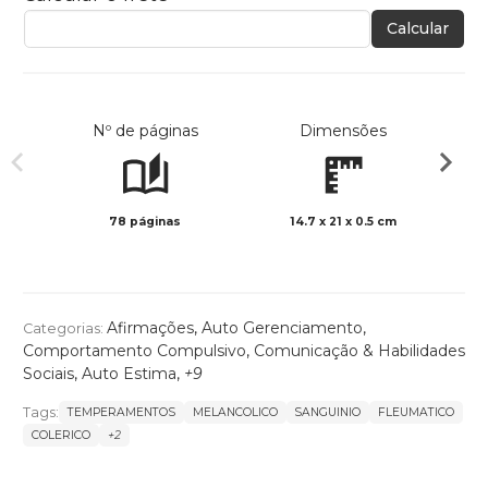
Calcular
Nº de páginas
Dimensões
78 páginas
14.7 x 21 x 0.5 cm
Preto 
Afirmações
,
Auto Gerenciamento
,
Categorias:
Comportamento Compulsivo
,
Comunicação & Habilidades
Sociais
,
Auto Estima
,
+9
Tags:
TEMPERAMENTOS
MELANCOLICO
SANGUINIO
FLEUMATICO
COLERICO
+2