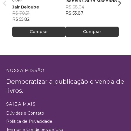
viver
Isabela Couto Machado
(prom
Jair Beloube
R$ 68,04
Vivia
R$ 70,51
R$ 53,87
R$ 59
R$ 55,82
R$ 47
Comprar
Comprar
NOSSA MISSÃO
Democratizar a publicação e venda de
livros.
SAIBA MAIS
Dúvidas e Contato
Política de Privacidade
Termos e Condições de Uso