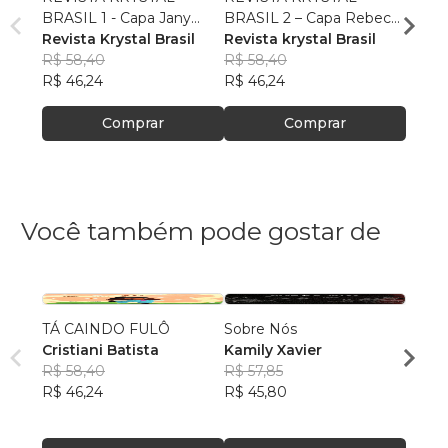
BRASIL 1 - Capa Jany
BRASIL 2 – Capa Rebeca
BRASI
Ribeiro
Revista Krystal Brasil
Albertine
Revista krystal Brasil
Rafae
Revist
R$ 58,40
R$ 58,40
R$ 55,
R$ 46,24
R$ 46,24
R$ 43
Comprar
Comprar
Você também pode gostar de
TÁ CAINDO FULÔ
Sobre Nós
Qualq
Cristiani Batista
Kamily Xavier
Kimbe
R$ 58,40
R$ 57,85
Bong
R$ 51
R$ 46,24
R$ 45,80
R$ 40