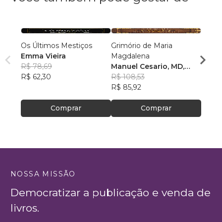
Os Últimos Mestiços
Grimório de Maria
Lenda
Emma Vieira
Magdalena
Nicol
R$ 78,69
Manuel Cesario, MD,
R$ 78
R$ 62,30
PhD
R$ 108,53
R$ 62
R$ 85,92
Comprar
Comprar
NOSSA MISSÃO
Democratizar a publicação e venda de
livros.