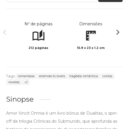
Nº de páginas
Dimensões
212 páginas
15.9 x 23 x 1.2 cm
Preto 
Tags:
romantasia
enemies to lovers
tragédia romântica
contos
novelas
+2
Sinopse
Amor Vincit Omnia é um livro bônus de Dualitas, o spin-
off da trilogia Crônicas do Submundo, que aprofunda as