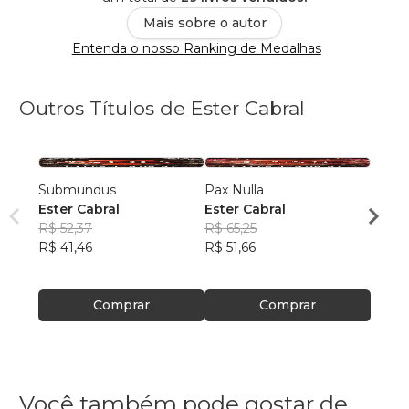
Mais sobre o autor
Entenda o nosso Ranking de Medalhas
Outros Títulos de Ester Cabral
Submundus
Pax Nulla
Dualit
Ester Cabral
Ester Cabral
Ester
R$ 52,37
R$ 65,25
R$ 86
R$ 41,46
R$ 51,66
R$ 68
Comprar
Comprar
Você também pode gostar de