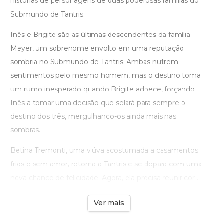
histórias de personagens de duas poderosas famílias do
Submundo de Tantris.
Inês e Brigite são as últimas descendentes da família
Meyer, um sobrenome envolto em uma reputação
sombria no Submundo de Tantris. Ambas nutrem
sentimentos pelo mesmo homem, mas o destino toma
um rumo inesperado quando Brigite adoece, forçando
Inês a tomar uma decisão que selará para sempre o
destino dos três, mergulhando-os ainda mais nas
sombras.
Betina Tremonti, uma viúva acostumada a casamentos
frios e sem amor, retorna a Tantris e se depara com uma
nova chance de felicidade. Agora, ela precisa reunir cor ...
Ver mais