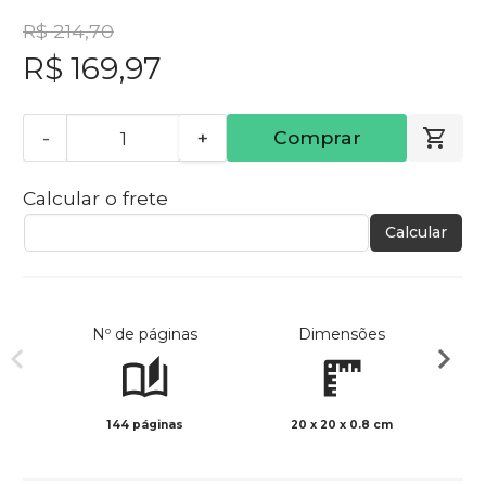
R$ 214,70
R$ 169,97
-
+
Comprar
Calcular o frete
Calcular
Nº de páginas
Dimensões
144 páginas
20 x 20 x 0.8 cm
Col