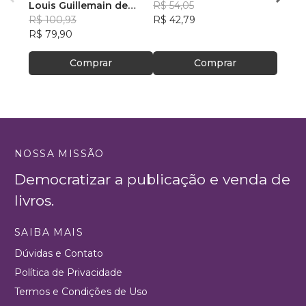
Louis Guillemain de
R$ 54,05
R$ 65
Saint-Victor
R$ 100,93
R$ 42,79
R$ 51
R$ 79,90
Comprar
Comprar
NOSSA MISSÃO
Democratizar a publicação e venda de
livros.
SAIBA MAIS
Dúvidas e Contato
Política de Privacidade
Termos e Condições de Uso