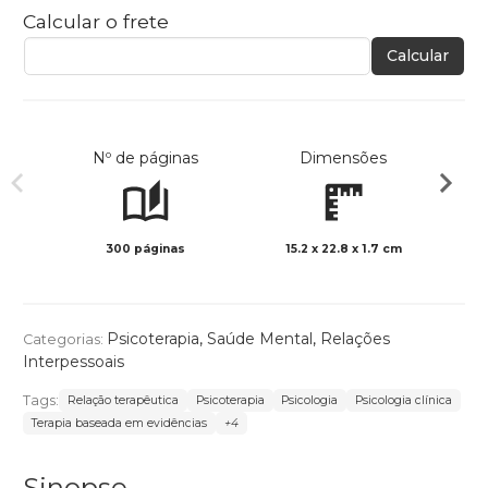
Calcular o frete
Calcular
Nº de páginas
Dimensões
300 páginas
15.2 x 22.8 x 1.7 cm
Preto 
Psicoterapia
,
Saúde Mental
,
Relações
Categorias:
Interpessoais
Tags:
Relação terapêutica
Psicoterapia
Psicologia
Psicologia clínica
Terapia baseada em evidências
+4
Sinopse