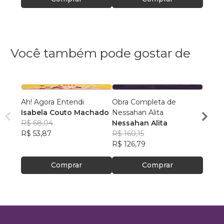
Você também pode gostar de
Ah! Agora Entendi
Obra Completa de
Medo
Isabela Couto Machado
Nessahan Alita
Vanes
R$ 68,04
Nessahan Alita
R$ 10
R$ 53,87
R$ 160,15
R$ 84
R$ 126,79
Comprar
Comprar