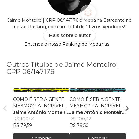
Jaime Monteiro | CRP 06/147176 é Medalha Estreante no
nosso Ranking, com um total de
1 livros vendidos!
Mais sobre o autor
Entenda o nosso Ranking de Medalhas
Outros Títulos de Jaime Monteiro |
CRP 06/147176
COMO É SER A GENTE
COMO É SER A GENTE
COMO
MESMO? - A INCRÍVEL
MESMO? – A INCRÍVEL
MESM
(E NADA FÁCIL)
Jaime Antônio Monteiro
(E NADA FÁCIL)
Jaime Antônio Monteiro
(E NA
Jaime
JORNADA DO CAMINHO
de Sousa Neto
R$ 100,54
JORNADA DO CAMINHO
de Sousa Neto
R$ 100,42
JORN
de So
R$ 10
PARA A BUSCA DE SI
R$ 79,59
PARA A BUSCA DE SI
R$ 79,50
PARA
R$ 79
Comprar
Comprar