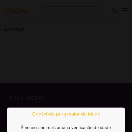
VOLTAR
NOSSA MISSÃO
Democratizar a publicação e venda de
Conteúdo para maior de idade
livros.
É necessario realizar uma verificação de idade
SAIBA MAIS