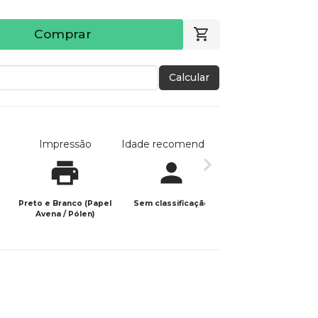
Comprar
Calcular
Impressão
Idade recomendada
Data de publicaç
Preto e Branco (Papel
Sem classificação
09/09/2024
Avena / Pólen)