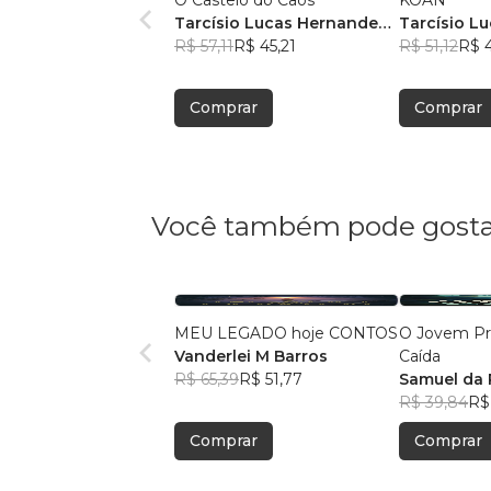
O Castelo do Caos
KOAN
Tarcísio Lucas Hernandes
Tarcísio L
Pereira
R$ 57,11
R$ 45,21
Pereira
R$ 51,12
R$ 
Comprar
Comprar
Você também pode gosta
MEU LEGADO hoje CONTOS
O Jovem Prí
Vanderlei M Barros
Caída
R$ 65,39
R$ 51,77
Samuel da 
R$ 39,84
R$
Comprar
Comprar