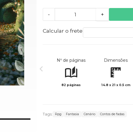
-
+
Calcular o frete
Nº de páginas
Dimensões
82 páginas
14.8 x 21 x 0.5 cm
Tags:
Rpg
Fantasia
Cenário
Contos de fadas