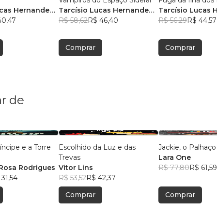
Vampiros do Espaço Sideral
Fuga da Ilha dos
ucas Hernandes
Tarcísio Lucas Hernandes
Tarcísio Lucas 
40,47
Pereira
R$ 58,62
R$ 46,40
Pereira
R$ 56,29
R$ 44,57
Comprar
Comprar
r de
ncipe e a Torre
Escolhido da Luz e das
Jackie, o Palhaço
Trevas
Lara One
Rosa Rodrigues
Vitor Lins
R$ 77,80
R$ 61,59
 31,54
R$ 53,52
R$ 42,37
Comprar
Comprar