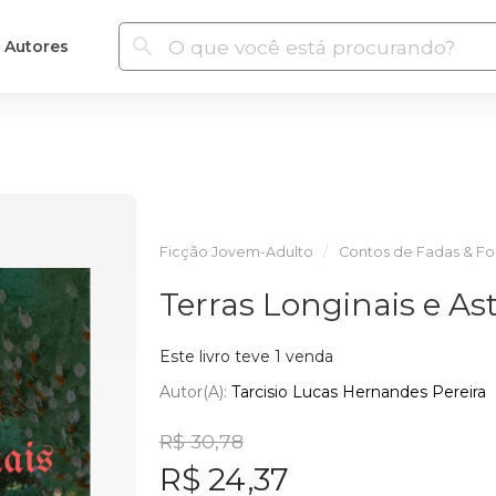
Autores
Ficção Jovem-Adulto
Contos de Fadas & Fo
Terras Longinais e Ast
Este livro teve 1 venda
Autor(a):
Tarcisio Lucas Hernandes Pereira
R$ 30,78
R$ 24,37