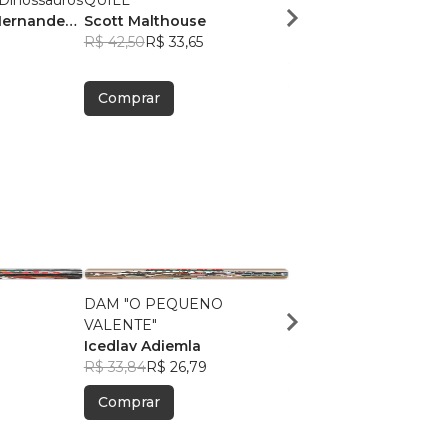
 Dinossauros
QUILL
QUILL - Versão P&B
Hernandes
Scott Malthouse
Econômica
R$ 42,50
R$ 33,65
Scott Malthouse
R$ 27,90
R$ 22,09
Comprar
Comprar
DAM "O PEQUENO
O Guardião Impacient
VALENTE"
Rodrigo Coelho
Icedlav Adiemla
R$ 42,66
R$ 33,77
R$ 33,84
R$ 26,79
Comprar
Comprar