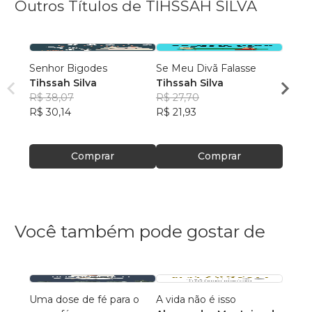
Outros Títulos de TIHSSAH SILVA
Senhor Bigodes
Se Meu Divã Falasse
Ponto
Tihssah Silva
Tihssah Silva
Tihss
R$ 38,07
R$ 27,70
R$ 47
R$ 30,14
R$ 21,93
R$ 37
Comprar
Comprar
Você também pode gostar de
Uma dose de fé para o
A vida não é isso
118 A