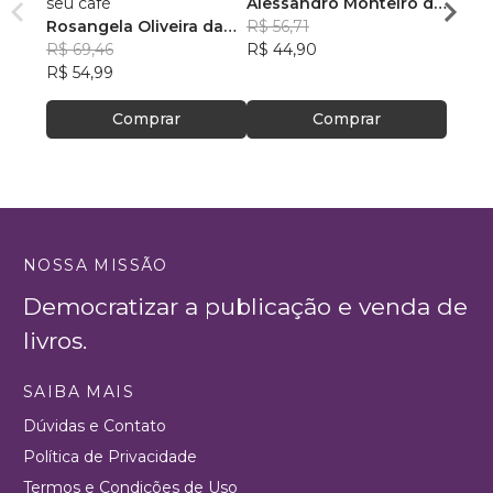
seu café
Alessandro Monteiro de
Rosan
Rosangela Oliveira da
Menezes
R$ 56,71
Feito
R$ 43
Silva
R$ 69,46
R$ 44,90
R$ 34
R$ 54,99
Comprar
Comprar
NOSSA MISSÃO
Democratizar a publicação e venda de
livros.
SAIBA MAIS
Dúvidas e Contato
Política de Privacidade
Termos e Condições de Uso