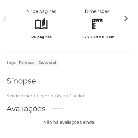
Nº de páginas
Dimensões
126 páginas
15.2 x 20.9 x 0.8 cm
Preto 
Tags:
Religioso
Devocional
Sinopse
Seu momento com o Divino Criador
Avaliações
Não há avaliações ainda.