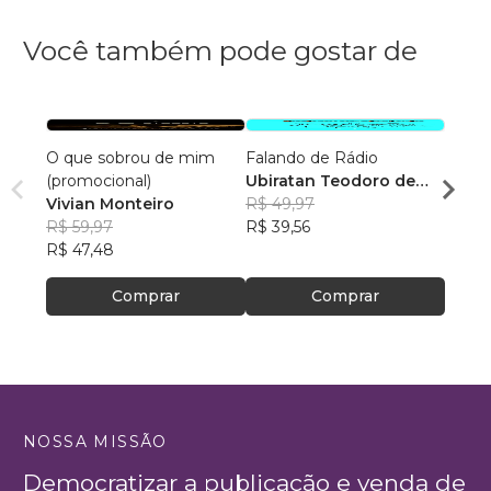
Você também pode gostar de
O que sobrou de mim
Falando de Rádio
Saúde
(promocional)
Ubiratan Teodoro de
Há T
Vivian Monteiro
Souza
R$ 49,97
Leon
R$ 59,97
R$ 39,56
R$ 11
R$ 47,48
R$ 94
Comprar
Comprar
NOSSA MISSÃO
Democratizar a publicação e venda de