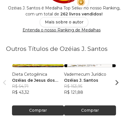
Ozéias J. Santos é Medalha Top Seller no nosso Ranking,
com um total de
262 livros vendidos!
Mais sobre o autor
Entenda o nosso Ranking de Medalhas
Outros Títulos de Ozéias J. Santos
Dieta Cetogênica
Vademecum Jurídico
Técni
Ozéias de Jesus dos
Ozéias J. Santos
Comun
Santos
R$ 54,71
R$ 153,95
Ozéia
R$ 43,32
R$ 121,88
R$ 115
R$ 91
Comprar
Comprar