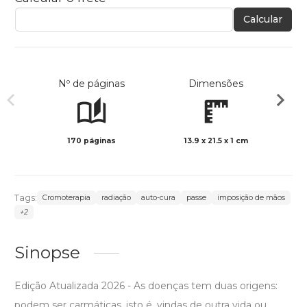
Calcular
Nº de páginas
Dimensões
170 páginas
13.9 x 21.5 x 1 cm
Preto 
Tags:
Cromoterapia
radiação
auto-cura
passe
imposição de mãos
+2
Sinopse
Edição Atualizada 2026 - As doenças tem duas origens:
podem ser carmáticas, isto é, vindas de outra vida ou