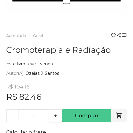
Autoajuda
Geral
Cromoterapia e Radiação
Este livro teve 1 venda
Autor(a):
Ozéias J. Santos
R$ 104,16
R$ 82,46
-
+
Comprar
Calcular o frete