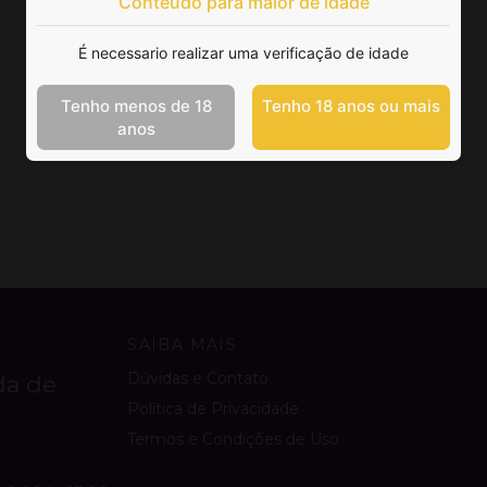
Conteúdo para maior de idade
É necessario realizar uma verificação de idade
Tenho menos de 18
Tenho 18 anos ou mais
anos
SAIBA MAIS
Dúvidas e Contato
da de
Política de Privacidade
Termos e Condições de Uso