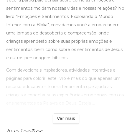
Você já parou para pensar sobre como as emoções e
sentimentos moldam nossas vidas e nossas relações? No
livro "Emoções e Sentimentos: Explorando o Mundo
Interior com a Bíblia", convidamos você a embarcar em
uma jornada de descoberta e compreensão, onde
crianças aprenderão sobre suas próprias emoções e
sentimentos, bem como sobre os sentimentos de Jesus
e outros personagens bíblicos.
Com devocionais inspiradores, atividades interativas e
páginas para colorir, este livro é mais do que apenas um
recurso educativo – é uma ferramenta que ajuda as
crianças a conectar suas experiências emocionais com os
ensinamentos da Palavra de Deus. Esteja ...
Ver mais
Avaliações