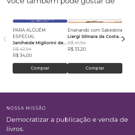
Você também pode gostar de
PARA ALGUÉM
Ensinando com Sabedoria
A gra
ESPECIAL
Líergi Silmara da Costa
coraç
Janiheide Migliorini de
Altmann
R$ 41,94
Kátia
Souza
R$ 42,94
R$ 33,20
R$ 58
R$ 34,00
R$ 46
Comprar
Comprar
NOSSA MISSÃO
Democratizar a publicação e venda de
livros.