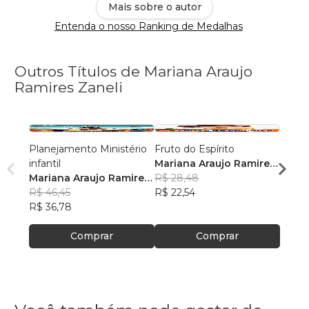
Mais sobre o autor
Entenda o nosso Ranking de Medalhas
Outros Títulos de Mariana Araujo
Ramires Zaneli
Planejamento Ministério
Fruto do Espírito
365 D
infantil
Mariana Araujo Ramires
Bíblic
Mariana Araujo Ramires
Zaneli
R$ 28,48
Maria
Zaneli
R$ 46,45
R$ 22,54
Zanel
R$ 38
R$ 36,78
R$ 30
Comprar
Comprar