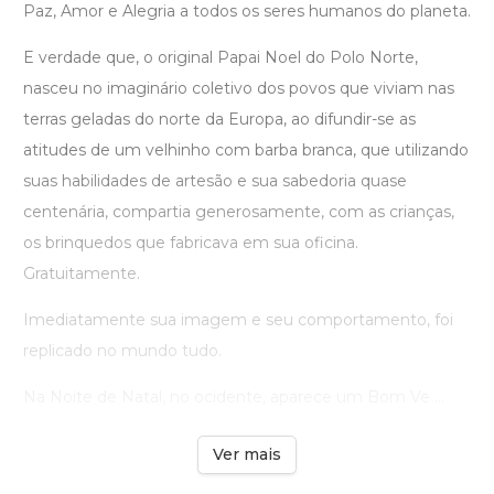
Paz, Amor e Alegria a todos os seres humanos do planeta.
E verdade que, o original Papai Noel do Polo Norte,
nasceu no imaginário coletivo dos povos que viviam nas
terras geladas do norte da Europa, ao difundir-se as
atitudes de um velhinho com barba branca, que utilizando
suas habilidades de artesão e sua sabedoria quase
centenária, compartia generosamente, com as crianças,
os brinquedos que fabricava em sua oficina.
Gratuitamente.
Imediatamente sua imagem e seu comportamento, foi
replicado no mundo tudo.
Na Noite de Natal, no ocidente, aparece um Bom Ve ...
Ver mais