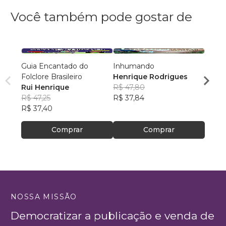
Você também pode gostar de
Guia Encantado do
Inhumando
Rio, C
Folclore Brasileiro
Henrique Rodrigues
Matem
Rui Henrique
R$ 47,80
Pauly
R$ 47,25
R$ 37,84
R$ 38
R$ 37,40
R$ 30
Comprar
Comprar
NOSSA MISSÃO
Democratizar a publicação e venda de