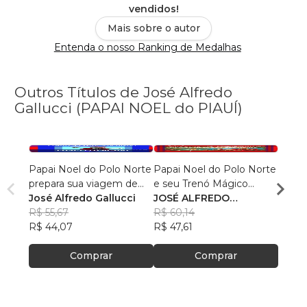
vendidos!
Mais sobre o autor
Entenda o nosso Ranking de Medalhas
Outros Títulos de José Alfredo
Gallucci (PAPAI NOEL do PIAUÍ)
Papai Noel do Polo Norte
Papai Noel do Polo Norte
"Papai
prepara sua viagem de
e seu Trenó Mágico
Carro
Natal pelo mundo.
José Alfredo Gallucci
aterrissam no Piauí
JOSÉ ALFREDO
José 
R$ 55,67
GALLUCCI (Papai Noel
R$ 60,14
(Papa
R$ 60
R$ 44,07
do Piauí)
R$ 47,61
R$ 47
Comprar
Comprar