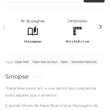
Nº de páginas
Dimensões
164 páginas
15.2 x 22.8 x 1 cm
Preto 
Tags:
Papai Noel
Papai Noel do Piauí
Natal
Serenatas Natalinas
Sinopse
"Papai Noel existe sim, e vive dentro dos corações de
todos aqueles que o amamos."
A grande Missão de Papai Noel, e levar Mensagens de