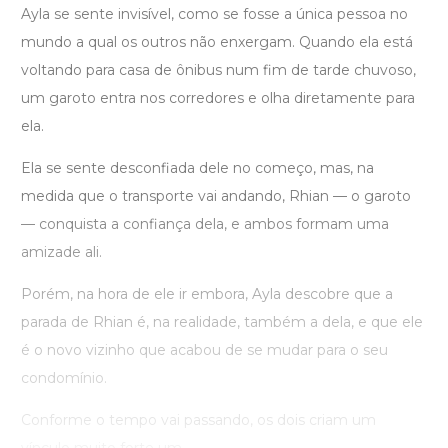
Ayla se sente invisível, como se fosse a única pessoa no
mundo a qual os outros não enxergam. Quando ela está
voltando para casa de ônibus num fim de tarde chuvoso,
um garoto entra nos corredores e olha diretamente para
ela.
Ela se sente desconfiada dele no começo, mas, na
medida que o transporte vai andando, Rhian — o garoto
— conquista a confiança dela, e ambos formam uma
amizade ali.
Porém, na hora de ele ir embora, Ayla descobre que a
parada de Rhian é, na realidade, também a dela, e que ele
é o novo vizinho que acabou de se mudar para o seu
condomínio.
Conforme o tempo vai passando, os dois criam um
vínculo muito forte um ...