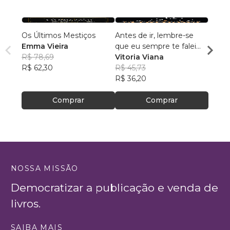
Os Últimos Mestiços
Antes de ir, lembre-se
Nath:
Emma Vieira
que eu sempre te falei
Despe
R$ 78,69
que seria amor
Vitoria Viana
José 
R$ 62,30
R$ 45,73
R$ 10
R$ 36,20
R$ 82
Comprar
Comprar
NOSSA MISSÃO
Democratizar a publicação e venda de
livros.
SAIBA MAIS