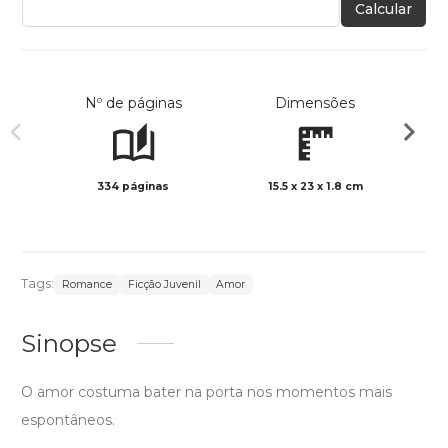
Calcular
Nº de páginas
Dimensões
334 páginas
15.5 x 23 x 1.8 cm
Preto 
Tags:
Romance
Ficção Juvenil
Amor
Sinopse
O amor costuma bater na porta nos momentos mais
espontâneos.