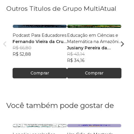
Outros Títulos de Grupo MultiAtual
Podcast Para Educadores
Educação em Ciências e
Linguí
Fernando Vieira da Cruz
Matemática na Amazônia
Cultu
(Fernandinho Cruz)
R$ 66,80
Legal: Pesquisas e
Jusiany Pereira da
Histór
Érica
R$ 52,88
Práticas Pedagógicas
Cunha dos Santos
R$ 43,14
Carva
R$ 42
R$ 34,16
R$ 33
Comprar
Comprar
Você também pode gostar de