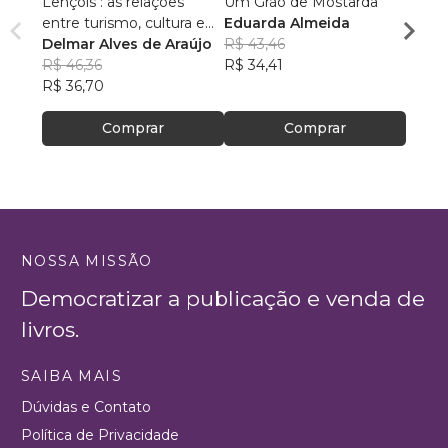
Lençóis : as relações
Um Grão de Mostarda
Inteli
entre turismo, cultura e
Eduarda Almeida
Aulas 
ambiente
Delmar Alves de Araújo
R$ 43,46
PhD(c
R$ 46,36
R$ 34,41
R$ 63
R$ 36,70
R$ 50
Comprar
Comprar
NOSSA MISSÃO
Democratizar a publicação e venda de
livros.
SAIBA MAIS
Dúvidas e Contato
Política de Privacidade