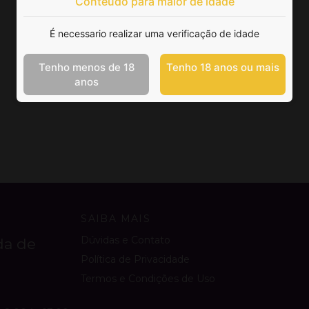
Conteúdo para maior de idade
É necessario realizar uma verificação de idade
Tenho menos de 18
Tenho 18 anos ou mais
anos
SAIBA MAIS
Dúvidas e Contato
da de
Política de Privacidade
Termos e Condições de Uso