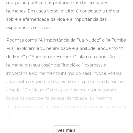
mergulho poético nas profundezas das emoções
humanas. Em cada verso, o leitor é convidado a refletir
sobre a efemeridade da vida e a importância das
experiências sensíveis.
Poemas como “A Importância da Tua Nudez” e “A Tumba
Fria” exploram a vulnerabilidade e a finitude; enquanto “Ai
de Mim!” e “Apenas um Homem” falam da condição
humana em sua essência; “Indelével” expressa a
importância do momento íntimo do casal; “Você Voltou!”
apresenta o vazio que é a vida sem a presença da mulher
amada; “Decifra-me” mostra o homem na incessante
busca da descoberta de sua identidade, ao mesmo
tempo em que tem ciência de não ser uma única pessoa,
po ...
Ver mais