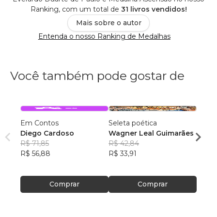
Ranking, com um total de
31 livros vendidos!
Mais sobre o autor
Entenda o nosso Ranking de Medalhas
Você também pode gostar de
Em Contos
Seleta poética
O que
Diego Cardoso
Wagner Leal Guimarães
enten
R$ 71,85
R$ 42,84
ainda 
Carla
R$ 56,88
R$ 33,91
R$ 57
R$ 45
Comprar
Comprar