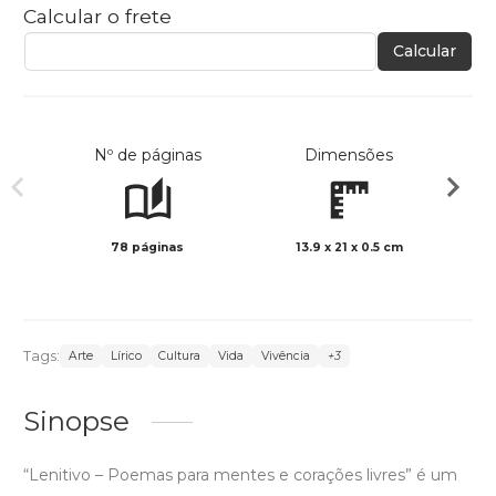
Calcular o frete
Calcular
Nº de páginas
Dimensões
78 páginas
13.9 x 21 x 0.5 cm
Preto 
Tags:
Arte
Lírico
Cultura
Vida
Vivência
+3
Sinopse
“Lenitivo – Poemas para mentes e corações livres” é um