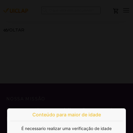
VOLTAR
NOSSA MISSÃO
Democratizar a publicação e venda de
Conteúdo para maior de idade
livros.
É necessario realizar uma verificação de idade
SAIBA MAIS