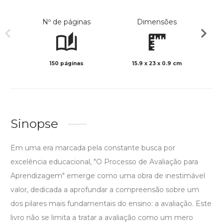
Nº de páginas
Dimensões
150 páginas
15.9 x 23 x 0.9 cm
Preto 
Sinopse
Em uma era marcada pela constante busca por
excelência educacional, "O Processo de Avaliação para
Aprendizagem" emerge como uma obra de inestimável
valor, dedicada a aprofundar a compreensão sobre um
dos pilares mais fundamentais do ensino: a avaliação. Este
livro não se limita a tratar a avaliação como um mero