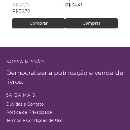
R$ 46,36
R$ 34,41
R$ 63
R$ 36,70
R$ 50
Comprar
Comprar
NOSSA MISSÃO
Democratizar a publicação e venda de
livros.
SAIBA MAIS
Dúvidas e Contato
Política de Privacidade
Termos e Condições de Uso