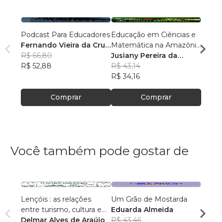
Podcast Para Educadores
Educação em Ciências e
Linguí
Fernando Vieira da Cruz
Matemática na Amazônia
Cultu
(Fernandinho Cruz)
R$ 66,80
Legal: Pesquisas e
Jusiany Pereira da
Histór
Érica
R$ 52,88
Práticas Pedagógicas
Cunha dos Santos
R$ 43,14
Carva
R$ 42
R$ 34,16
R$ 33
Comprar
Comprar
Você também pode gostar de
Lençóis : as relações
Um Grão de Mostarda
Inteli
entre turismo, cultura e
Eduarda Almeida
Aulas 
ambiente
Delmar Alves de Araújo
R$ 43,46
PhD(c