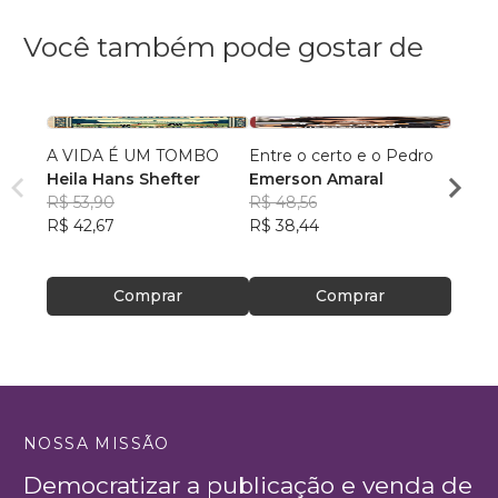
Você também pode gostar de
A VIDA É UM TOMBO
Entre o certo e o Pedro
Fernan
Heila Hans Shefter
Emerson Amaral
super
R$ 53,90
R$ 48,56
Luiz 
R$ 42,67
R$ 38,44
R$ 38
R$ 30
Comprar
Comprar
NOSSA MISSÃO
Democratizar a publicação e venda de