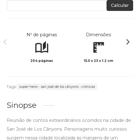
Calcular
Nº de páginas
Dimensões
204 páginas
15.5 x 23 x 1.2 cm
Preto 
Tags:
super-heroi - san josé de los cânyons - crônicas
Sinopse
Reunião de contos extraordinários ocorridos na cidade de
San José de Los Cânyons. Personagens muito curiosos
surgem nessa cidade localizada às margens de um