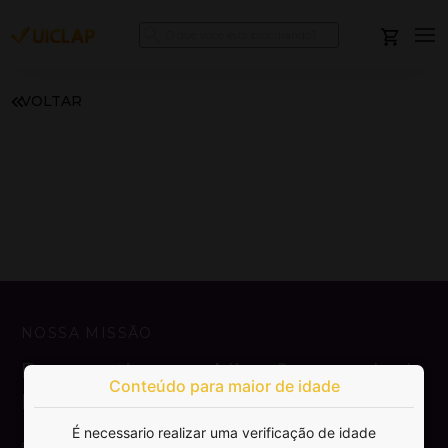
VOLTAR
NOSSA MISSÃO
Democratizar a publicação e venda de
Conteúdo para maior de idade
livros.
É necessario realizar uma verificação de idade
SAIBA MAIS