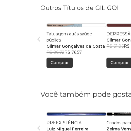
Outros Títulos de GIL GOI
Tatuagem atrás saúde
DEPRESSÃ
pública
Gilmar Gon
Gilmar Gonçalves da Costa
R$ 61,06
R$ 
R$ 96,72
R$ 76,57
Comprar
Comprar
Você também pode gosta
PREEXISTÊNCIA
Criados par
Luiz Miguel Ferreira
Zelma Ver