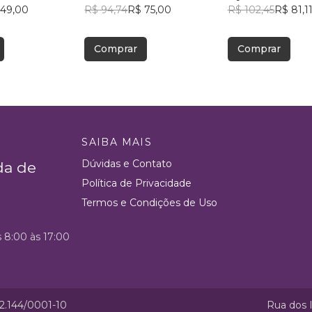
 49,00
Chiesa
R$ 94,74
R$ 75,00
R$ 102,45
R$ 81,1
Comprar
Comprar
SAIBA MAIS
Dúvidas e Contato
da de
Política de Privacidade
Termos e Condições de Uso
s 8:00 às 17:00
52.144/0001-10
Rua dos I