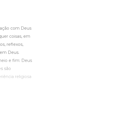
icação com Deus
quer coisas, em
s, reflexos,
 em Deus.
meio e fim: Deus
es são
iência religiosa