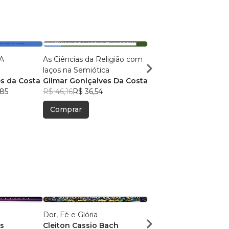
A
As Ciências da Religião com
CIÊNCIA DA RELIGIÃ
laços na Semiótica
APLICADA
s da Costa
Gilmar Gonlçalves Da Costa
Gilmar Gonçalves da
,85
R$ 46,16
R$ 36,54
R$ 145,55
R$ 115,23
Comprar
Comprar
Dor, Fé e Glória
Identidade de Valor
s
Cleiton Cassio Bach
Simone Lacerda