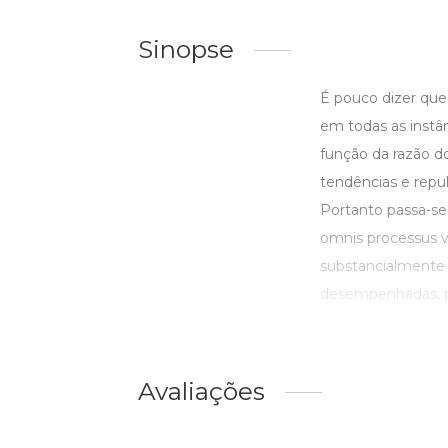
Sinopse
É pouco dizer que
em todas as instân
função da razão d
tendências e rep
Portanto passa-se
omnis processus vi
substancialmente q
desempenhadas, pr
Avaliações