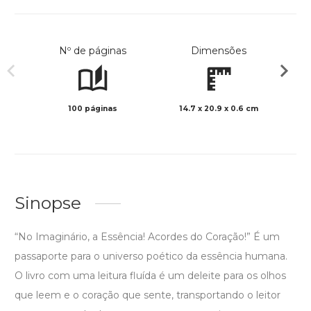
Nº de páginas
Dimensões
100 páginas
14.7 x 20.9 x 0.6 cm
Preto 
Sinopse
“No Imaginário, a Essência! Acordes do Coração!” É um
passaporte para o universo poético da essência humana.
O livro com uma leitura fluída é um deleite para os olhos
que leem e o coração que sente, transportando o leitor