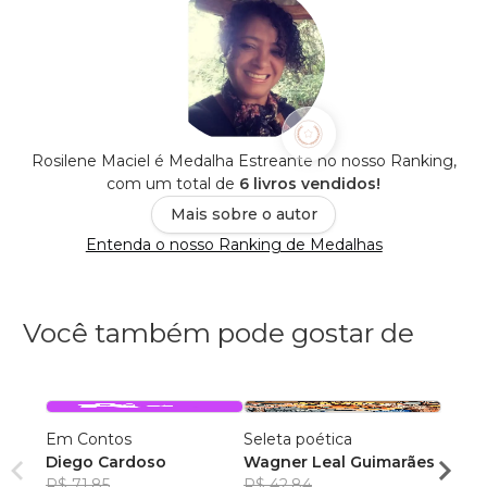
Rosilene Maciel é Medalha Estreante no nosso Ranking,
com um total de
6 livros vendidos!
Mais sobre o autor
Entenda o nosso Ranking de Medalhas
Você também pode gostar de
Em Contos
Seleta poética
O que
Diego Cardoso
Wagner Leal Guimarães
enten
R$ 71,85
R$ 42,84
ainda 
Carla