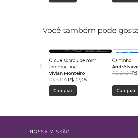
Você também pode gosta
O que sobrou de mim
Caminho
(promocional)
André Nave
Vivian Monteiro
R$ 64,04
R$
R$ 59,97
R$ 47,48
Comprar
Comprar
NOSSA MISSÃO