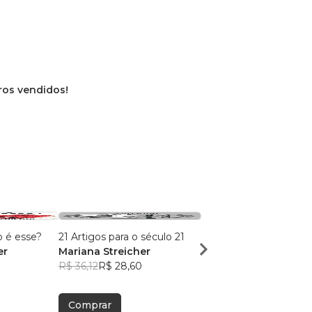
vros vendidos!
 é esse?
21 Artigos para o século 21
O Uni e o Verso
er
Mariana Streicher
Mariana Streicher
R$ 36,12
R$ 28,60
R$ 30,13
R$ 23,85
Comprar
Comprar