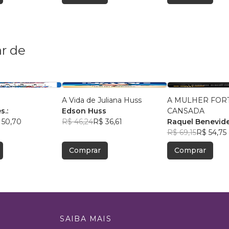
r de
A Vida de Juliana Huss
A MULHER FORT
s.:
Edson Huss
CANSADA
 50,70
R$ 46,24
R$ 36,61
Raquel Benevid
R$ 69,15
R$ 54,75
Comprar
Comprar
SAIBA MAIS