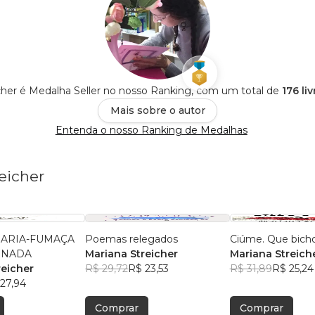
cher é Medalha Seller no nosso Ranking, com um total de
176 li
Mais sobre o autor
Entenda o nosso Ranking de Medalhas
eicher
MARIA-FUMAÇA
Poemas relegados
Ciúme. Que bicho
RNADA
Mariana Streicher
Mariana Streich
reicher
R$ 29,72
R$ 23,53
R$ 31,89
R$ 25,24
27,94
Comprar
Comprar