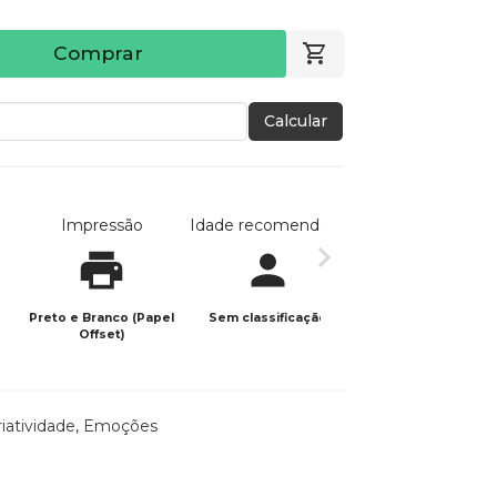
Comprar
Calcular
Impressão
Idade recomendada
Data de publicaç
Preto e Branco (Papel
Sem classificação
21/08/2024
Offset)
riatividade
,
Emoções