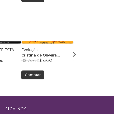
E ESTÁ
Evolução
Quando o Milagre nã
Cristina de Oliveira
Alessandra Gomes Ba
es
Leopoldino Rodrigues
R$ 75,69
R$ 59,92
R$ 38,85
R$ 30,76
Comprar
Comprar
SIGA-NOS