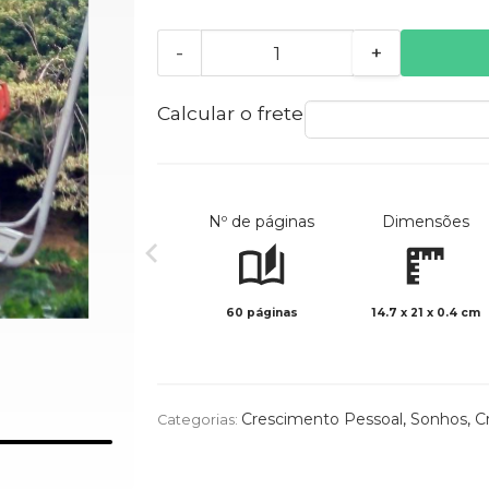
-
+
Calcular o frete
Nº de páginas
Dimensões
60 páginas
14.7 x 21 x 0.4 cm
Crescimento Pessoal
,
Sonhos
,
C
Categorias: