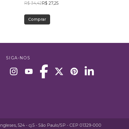
R$ 34,42
R$ 27,25
R$ 57,19
R$ 45,28
Comprar
Comprar
SIGA-NOS
ngleses, 524 - cj.5 - São Paulo/SP - CEP 01329-000