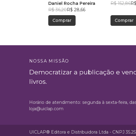
CRONOLOGIA
Daniel Rocha Pereira
R$ 152,86
R$
R$ 36,20
R$ 28,66
Comprar
Comprar
NOSSA MISSÃO
Democratizar a publicação e ven
livros.
Horário de atendimento: segunda à sexta-feira, da
loja@uiclap.com
UICLAP® Editora e Distribuidora Ltda - CNPJ 35.2