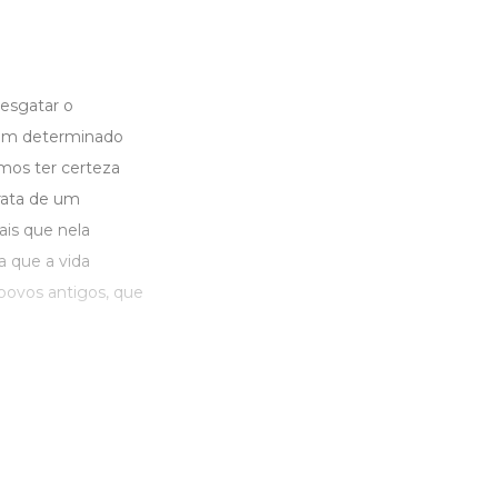
resgatar o
 em determinado
amos ter certeza
trata de um
ais que nela
a que a vida
povos antigos, que