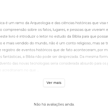
ica é um ramo da Arqueologia e das ciências históricas que visa 
o compreensão sobre os fatos, lugares, e pessoas que viveram
este livro é introduzir o leitor no estudo da Bíblia para que poss
ido e mais vendido do mundo, não é um conto religioso, mas se 
e registro de eventos históricos que de fato aconteceram, por m
as fantásticas, a Bíblia não pode ser desprezada. Da mesma form
ento das novas tecnologias seria considerada absurdo para os 
acreditariam no que ...
Ver mais
Não há avaliações ainda.