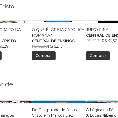
Cristo
 O MITO DA
O QUE É IGREJA CATÓLICA
JUÍZO FINAL
O
ROMANA?
CENTRAL DE EN
E CRISTO
CENTRAL DE ENSINOS
BÍBLICOS
R$ 52,24
R$ 41,36
45,29
BÍBLICOS
R$ 65,90
R$ 52,17
Comprar
Comprar
r de
Do Discipulado de Jesus
A Lógica da Fé
omingos
Cristo em Marcos Dez
J. Lucas Ribeiro