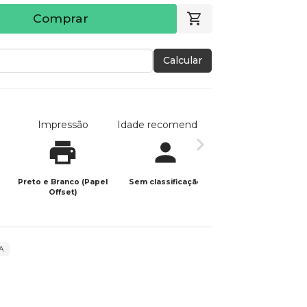
Comprar
Calcular
Impressão
Idade recomendada
Data de publicaç
Preto e Branco (Papel
Sem classificação
21/08/2024
Offset)
IA