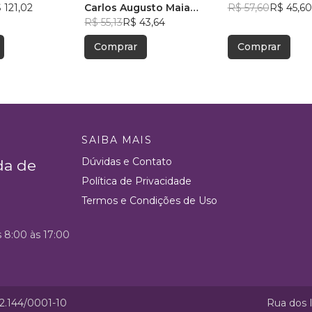
 121,02
Carlos Augusto Maia
R$ 57,60
R$ 45,60
Ferreira
R$ 55,13
R$ 43,64
Comprar
Comprar
SAIBA MAIS
Dúvidas e Contato
da de
Política de Privacidade
Termos e Condições de Uso
s 8:00 às 17:00
52.144/0001-10
Rua dos I