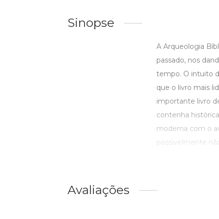
Sinopse
A Arqueologia Bíbl
passado, nos dand
tempo. O intuito d
que o livro mais l
importante livro d
contenha históric
moderna com o adv
possivelmente não 
Avaliações