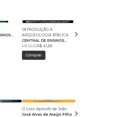
INTRODUÇÃO A
PARAPSICOLOGIA BÍ
SINOS
ARQUEOLOGIA BÍBLICA
CENTRAL DE ENSINO
CENTRAL DE ENSINOS
BÍBLICOS
R$ 55,55
R$ 43,98
BÍBLICOS
R$ 52,65
R$ 41,69
Comprar
Comprar
O Livro Apócrifo de João
Ainda Há Lugar na Me
José Alves de Araújo Filho
Jhou Holub