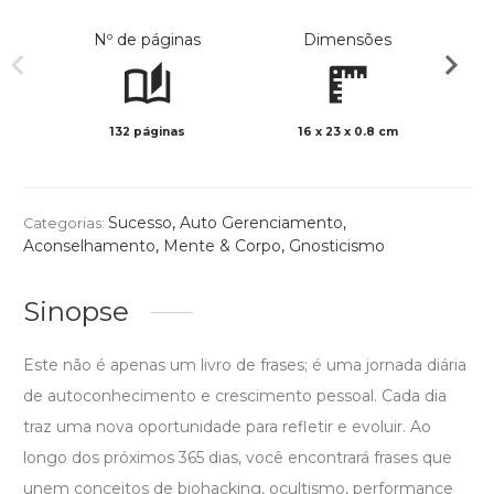
Nº de páginas
Dimensões
132 páginas
16 x 23 x 0.8 cm
Preto 
Sucesso
,
Auto Gerenciamento
,
Categorias:
Aconselhamento
,
Mente & Corpo
,
Gnosticismo
Sinopse
Este não é apenas um livro de frases; é uma jornada diária
de autoconhecimento e crescimento pessoal. Cada dia
traz uma nova oportunidade para refletir e evoluir. Ao
longo dos próximos 365 dias, você encontrará frases que
unem conceitos de biohacking, ocultismo, performance