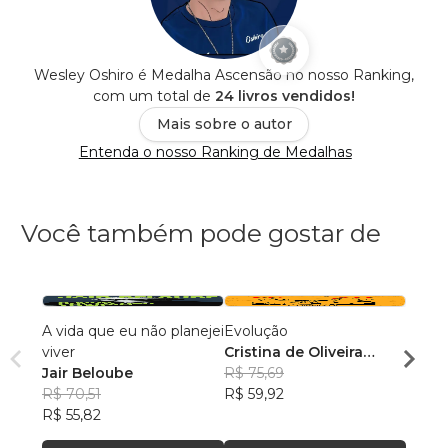
Wesley Oshiro é Medalha Ascensão no nosso Ranking,
com um total de
24 livros vendidos!
Mais sobre o autor
Entenda o nosso Ranking de Medalhas
Você também pode gostar de
A vida que eu não planejei
Evolução
Poder
viver
Cristina de Oliveira
Autoc
Jair Beloube
Leopoldino Rodrigues
R$ 75,69
Autoc
Andr
R$ 70,51
R$ 59,92
Autoe
R$ 56
R$ 55,82
Autoc
R$ 44
Autop