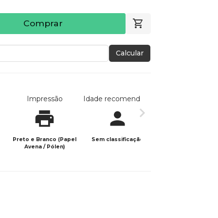
Comprar
Calcular
Impressão
Idade recomendada
Data de publicaç
Preto e Branco (Papel
Sem classificação
19/08/2024
Avena / Pólen)