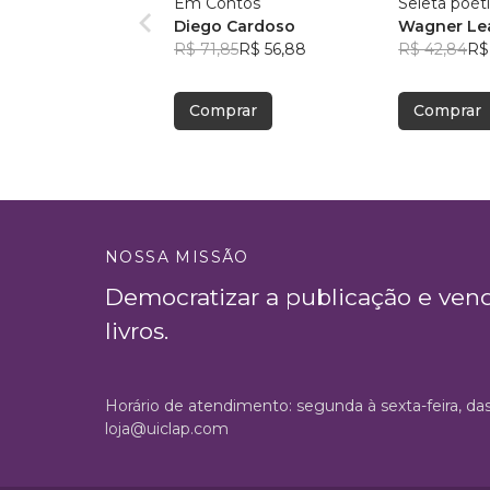
Em Contos
Seleta poét
Diego Cardoso
Wagner Lea
R$ 71,85
R$ 56,88
R$ 42,84
R$
Comprar
Comprar
NOSSA MISSÃO
Democratizar a publicação e ven
livros.
Horário de atendimento: segunda à sexta-feira, da
loja@uiclap.com