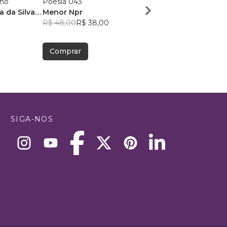
ano
Poesia 043
Dose Poética de Mun
a da Silva
Menor Npr
Victor Sousa Silva
R$ 48,00
R$ 38,00
R$ 49,41
R$ 39,12
Comprar
Comprar
SIGA-NOS