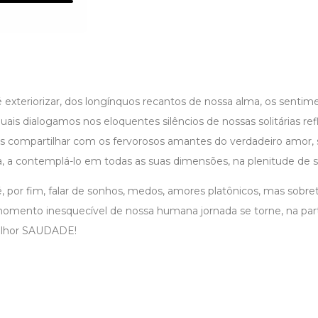
 exteriorizar, dos longínquos recantos de nossa alma, os sentime
ais dialogamos nos eloquentes silêncios de nossas solitárias re
 compartilhar com os fervorosos amantes do verdadeiro amor, s
, a contemplá-lo em todas as suas dimensões, na plenitude de s
, por fim, falar de sonhos, medos, amores platônicos, mas sobre
momento inesquecível de nossa humana jornada se torne, na part
elhor SAUDADE!