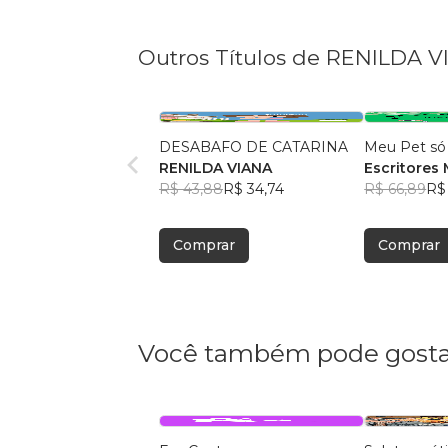
Outros Títulos de RENILDA 
DESABAFO DE CATARINA
Meu Pet só f
RENILDA VIANA
Escritores M
R$ 43,88
R$ 34,74
Pereira Rod
R$ 66,89
R$
anos);Ana 
Araújo (05 a
Comprar
Comprar
Adélia Mir
anos); Fel
Munduruca 
Marcos He
Viana(06 a
Você também pode gosta
Manoel de J
anos)