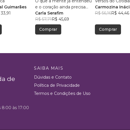
ica
O que a mente já entendeu
Versos do Cotidi
l Guimarães
e o coração ainda precisa
Carmozina Ináci
 33,91
aceitar
Carla Serafim
Rodrigues
R$ 56,16
R$ 44,46
R$ 57,71
R$ 45,69
Comprar
Comprar
SAIBA MAIS
Dúvidas e Contato
da de
Política de Privacidade
Termos e Condições de Uso
s 8:00 às 17:00