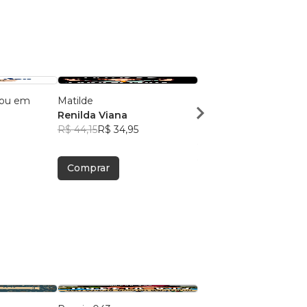
sou em
Matilde
Quem conta um cont
Renilda Viana
aumenta um ponto
R$ 44,15
R$ 34,95
Renilda Viana
R$ 47,26
R$ 37,42
Comprar
Comprar