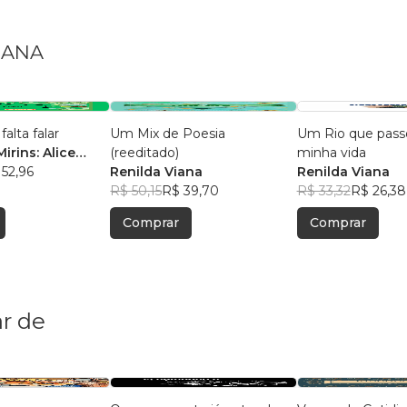
VIANA
alta falar
Um Mix de Poesia
Um Rio que pas
irins: Alice
(reeditado)
minha vida
rigues (06
 52,96
Renilda Viana
Renilda Viana
Clara Durães
R$ 50,15
R$ 39,70
R$ 33,32
R$ 26,38
n0s); Júlia
Comprar
Comprar
anda Guiding (09
ipe Delmonte
(10 anos);
itor Ramos
nos);Heitor
r de
esus Silva (06