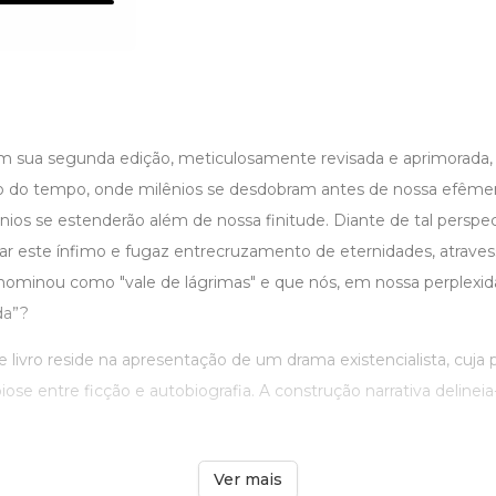
em sua segunda edição, meticulosamente revisada e aprimorada, c
ão do tempo, onde milênios se desdobram antes de nossa efêmer
nios se estenderão além de nossa finitude. Diante de tal perspec
par este ínfimo e fugaz entrecruzamento de eternidades, atrave
minou como "vale de lágrimas" e que nós, em nossa perplexidad
da”?
te livro reside na apresentação de um drama existencialista, cuja 
ose entre ficção e autobiografia. A construção narrativa delineia-
Ver mais