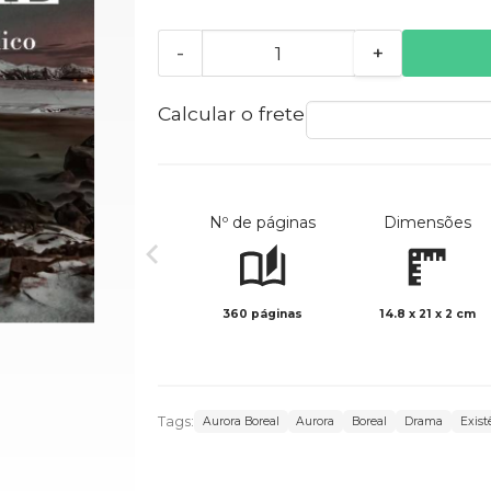
-
+
Calcular o frete
Nº de páginas
Dimensões
360 páginas
14.8 x 21 x 2 cm
Tags:
Aurora Boreal
Aurora
Boreal
Drama
Exist