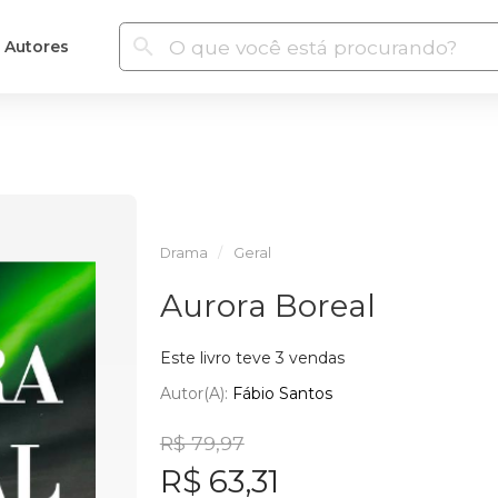
Autores
Drama
Geral
Aurora Boreal
Este livro teve 3 vendas
Autor(a):
Fábio Santos
R$ 79,97
R$ 63,31