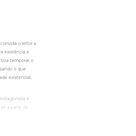
onvida o leitor a
a existência e
tiva temporal, o
ssando o que
e existencial,
protagonista é
se a partir da