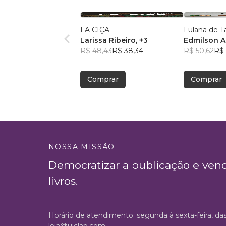
LA CIÇA
Fulana de T
Larissa Ribeiro
, +3
Edmilson A
R$ 48,43
R$ 38,34
R$ 50,62
R$
Comprar
Comprar
NOSSA MISSÃO
Democratizar a publicação e ven
livros.
Horário de atendimento: segunda à sexta-feira, da