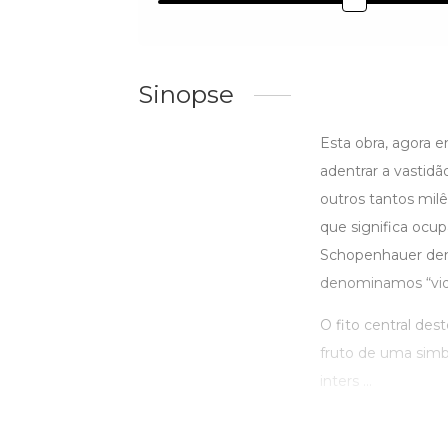
Sinopse
Esta obra, agora 
adentrar a vastid
outros tantos milê
que significa ocu
Schopenhauer deno
denominamos “vi
O fito central des
fruto de uma simbi
inters ...