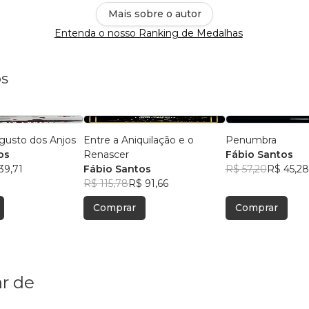
Mais sobre o autor
Entenda o nosso Ranking de Medalhas
os
gusto dos Anjos
Entre a Aniquilação e o
Penumbra
os
Renascer
Fábio Santos
39,71
Fábio Santos
R$ 57,20
R$ 45,28
R$ 115,78
R$ 91,66
Comprar
Comprar
r de