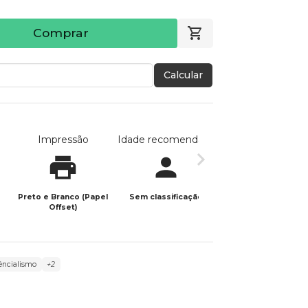
Comprar
Calcular
Impressão
Idade recomendada
Data de publicaç
Preto e Branco (Papel
Sem classificação
17/08/2024
Offset)
êncialismo
+2