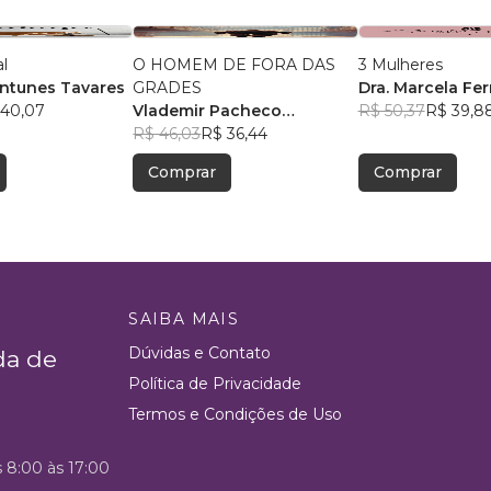
al
O HOMEM DE FORA DAS
3 Mulheres
ntunes Tavares
GRADES
Dra. Marcela Fer
 40,07
Vlademir Pacheco
R$ 50,37
R$ 39,8
Custodio
R$ 46,03
R$ 36,44
Comprar
Comprar
SAIBA MAIS
Dúvidas e Contato
da de
Política de Privacidade
Termos e Condições de Uso
s 8:00 às 17:00