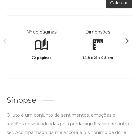
Calcular
Nº de páginas
Dimensões
72 páginas
14.8 x 21 x 0.5 cm
Preto 
Sinopse
O luto é um conjunto de sentimentos, emoções e
reações desencadeadas pela perda significativa de outro
ser. Acompanhado da melancolia é o sinônimo da dor e