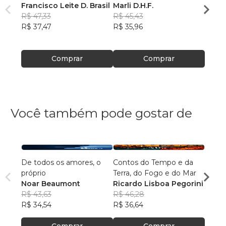
Francisco Leite D. Brasil
Marli D.H.F.
Marli 
R$ 47,33
R$ 45,43
R$ 50
R$ 37,47
R$ 35,96
R$ 39
Comprar
Comprar
Você também pode gostar de
De todos os amores, o
Contos do Tempo e da
Agulh
próprio
Terra, do Fogo e do Mar
Escri
Noar Beaumont
Ricardo Lisboa Pegorini
R$ 79
R$ 43,63
R$ 46,28
R$ 63
R$ 34,54
R$ 36,64