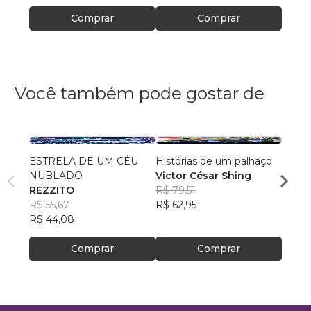
Comprar
Comprar
Você também pode gostar de
ESTRELA DE UM CÉU
Histórias de um palhaço
MARI
NUBLADO
Victor César Shing
ESPE
REZZITO
R$ 79,51
Danie
R$ 55,67
R$ 62,95
R$ 66
R$ 44,08
R$ 52
Comprar
Comprar