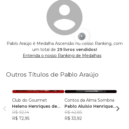
Pablo Araújo é Medalha Ascensão no nosso Ranking, com
um total de
29 livros vendidos!
Entenda o nosso Ranking de Medalhas
Outros Títulos de Pablo Araújo
Club do Gourmet
Contos da Alma Sombria
Conto
Heleno Henriques de
Pablo Aluísio Henriques
Etern
Araújo
R$ 92,14
de Araújo
R$ 42,85
Pablo
R$ 72,95
R$ 33,92
de Ar
R$ 55
R$ 44