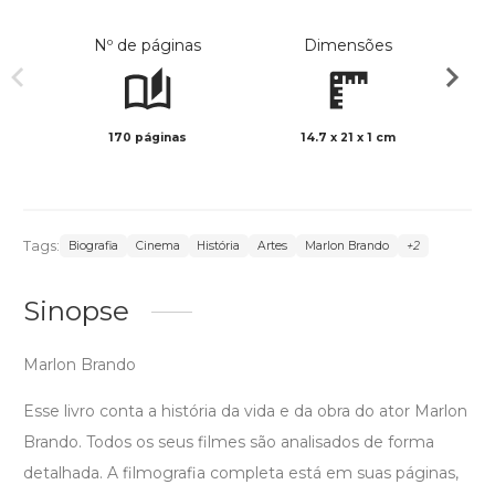
Nº de páginas
Dimensões
170 páginas
14.7 x 21 x 1 cm
Preto 
Tags:
Biografia
Cinema
História
Artes
Marlon Brando
+2
Sinopse
Marlon Brando
Esse livro conta a história da vida e da obra do ator Marlon
Brando. Todos os seus filmes são analisados de forma
detalhada. A filmografia completa está em suas páginas,