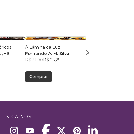
ricos
A Lâmina da Luz
GUILDAS MEDIEVAIS 
o
, +9
Fernando A. M. Silva
MAÇONARIA
R$ 31,90
R$ 25,25
Hilton S. Lima
R$ 67,13
R$ 53,15
Comprar
Comprar
SIGA-NOS