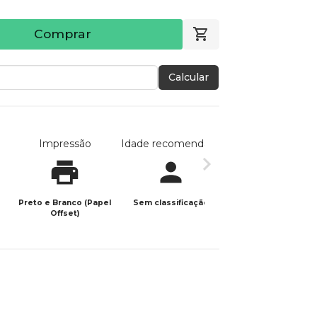
Comprar
Calcular
Impressão
Idade recomendada
Data de publicaç
Preto e Branco (Papel
Sem classificação
14/08/2024
Offset)