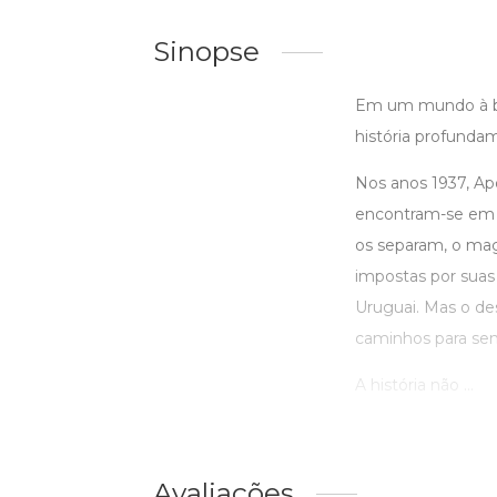
Sinopse
Em um mundo à be
história profunda
Nos anos 1937, Ap
encontram-se em um
os separam, o magn
impostas por suas
Uruguai. Mas o des
caminhos para sem
A história não ...
Avaliações