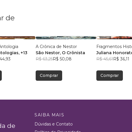
r de
eval a Antologia
A Crônica de Nestor
Fragmentos Histó
tologias
, +13
São Nestor, O Crônista
Juliana Honorat
44,93
R$ 63,25
R$ 50,08
R$ 45,61
R$ 36,11
Comprar
Comprar
SAIBA MAIS
Dúvidas e Contato
da de