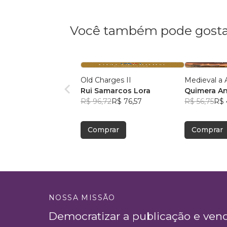
Você também pode gosta
Old Charges II
Medi
Rui Samarcos Lora
Quimera An
R$ 96,72
R$ 76,57
R$ 56,75
R$ 
Comprar
Comprar
NOSSA MISSÃO
Democratizar a publicação e ven