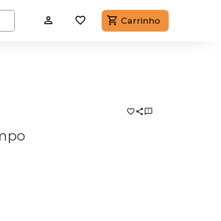
Carrinho
empo