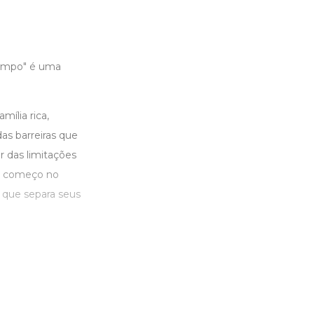
empo" é uma
ília rica,
as barreiras que
r das limitações
vo começo no
a que separa seus