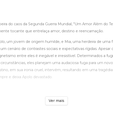
ira do caos da Segunda Guerra Mundial, "Um Amor Além do T
mente tocante que entrelaça amor, destino e reencarnação.
olo, um jovem de origem humilde, e Mia, uma herdeira de uma fam
 cenário de contrastes sociais e expectativas rígidas. Apesar d
etismo entre eles é inegável e irresistível. Determinados a fugi
 circunstâncias, eles planejam uma audaciosa fuga para um no
tino, em sua ironia cruel, intervém, resultando em uma tragédi
pre e deixa Apolo devastado.
Ver mais