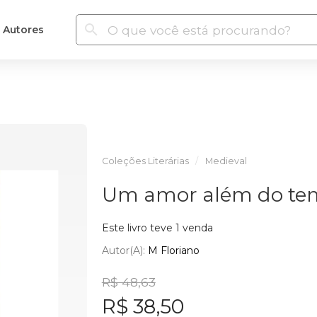
Autores
Coleções Literárias
Medieval
Um amor além do t
Este livro teve 1 venda
Autor(a):
M Floriano
R$ 48,63
R$ 38,50