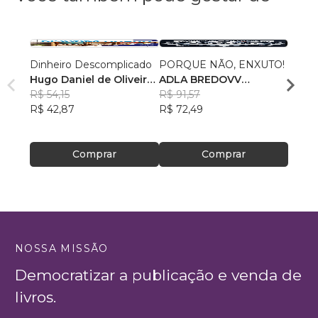
Dinheiro Descomplicado
PORQUE NÃO, ENXUTO!
Escol
Hugo Daniel de Oliveira
ADLA BREDOVV
Eneia
Azevedo
R$ 54,15
VERMEULEN
R$ 91,57
R$ 81,
R$ 42,87
R$ 72,49
R$ 64
Comprar
Comprar
NOSSA MISSÃO
Democratizar a publicação e venda de
livros.