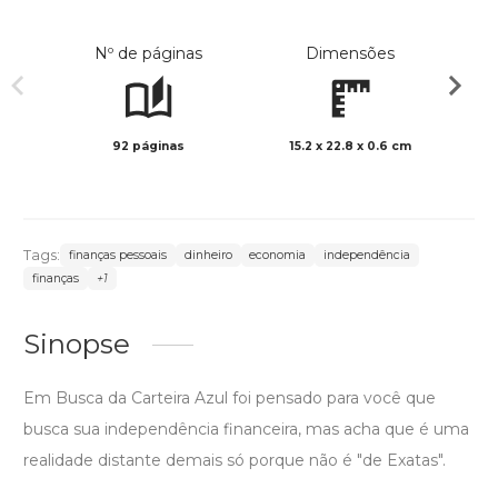
Nº de páginas
Dimensões
92 páginas
15.2 x 22.8 x 0.6 cm
Preto 
Tags:
finanças pessoais
dinheiro
economia
independência
finanças
+1
Sinopse
Em Busca da Carteira Azul foi pensado para você que
busca sua independência financeira, mas acha que é uma
realidade distante demais só porque não é "de Exatas".