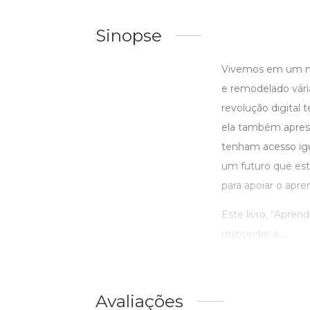
Sinopse
Vivemos em um mu
e remodelado vári
revolução digital 
ela também aprese
tenham acesso igu
um futuro que es
para apoiar o apre
Este livro, “Apre
responder a ...
Avaliações