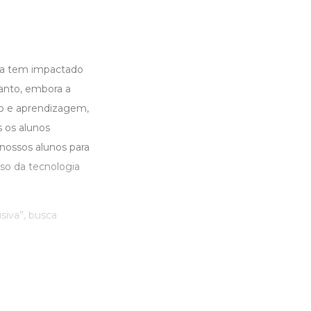
ia tem impactado
tanto, embora a
no e aprendizagem,
 os alunos
nossos alunos para
o da tecnologia
siva”, busca