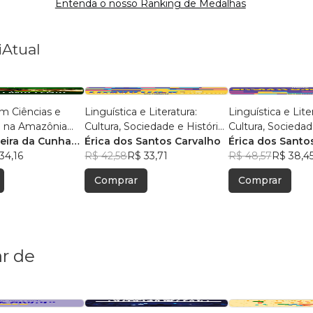
Entenda o nosso Ranking de Medalhas
iAtual
m Ciências e
Linguística e Literatura:
Linguística e Lite
 na Amazônia
Cultura, Sociedade e História
Cultura, Sociedad
isas e Práticas
reira da Cunha
- Volume 2
Érica dos Santos Carvalho
Érica dos Santo
s
s
34,16
R$ 42,58
R$ 33,71
R$ 48,57
R$ 38,4
Comprar
Comprar
r de