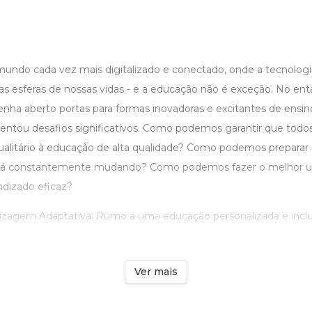
ndo cada vez mais digitalizado e conectado, onde a tecnolog
as esferas de nossas vidas - e a educação não é exceção. No en
tenha aberto portas para formas inovadoras e excitantes de ensi
ntou desafios significativos. Como podemos garantir que todos
alitário à educação de alta qualidade? Como podemos preparar 
tá constantemente mudando? Como podemos fazer o melhor us
ndizado eficaz?
ndizagem Adaptativa: Rumo a uma educação personalizada e inclu
Ver mais