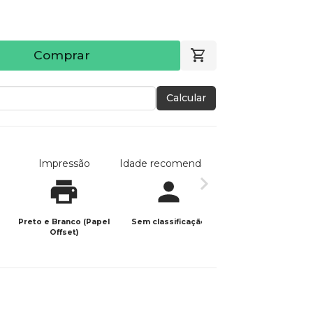
Comprar
Calcular
Impressão
Idade recomendada
Data de publicaç
Preto e Branco (Papel
Sem classificação
13/08/2024
Offset)