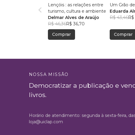
Lençóis : as relações entre
Um Grão de
turismo, cultura e ambiente
Eduarda A
Delmar Alves de Araújo
R$ 43,46
R$ 
R$ 46,36
R$ 36,70
Comprar
Comprar
NOSSA MISSÃO
Democratizar a publicação e ven
livros.
Horário de atendimento: segunda à sexta-feira, da
loja@uiclap.com