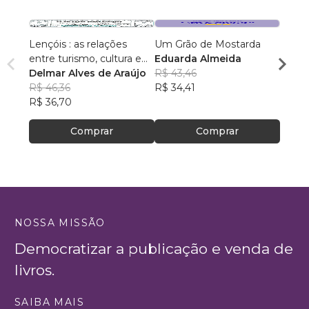
Lençóis : as relações
Um Grão de Mostarda
Inteli
entre turismo, cultura e
Eduarda Almeida
Aulas 
ambiente
Delmar Alves de Araújo
R$ 43,46
PhD(c
R$ 46,36
R$ 34,41
R$ 63
R$ 36,70
R$ 50
Comprar
Comprar
NOSSA MISSÃO
Democratizar a publicação e venda de
livros.
SAIBA MAIS