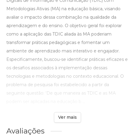
Digitais de Informação e Comunicação (TDIC) com
Metodologias Ativas (MA) na educação básica, visando
avaliar o impacto dessa combinação na qualidade da
aprendizagem e do ensino. O objetivo geral foi explorar
como a aplicação das TDIC aliada às MA poderiam
transformar práticas pedagógicas e fomentar um
ambiente de aprendizado mais interativo e engajador.
Especificamente, buscou-se identificar práticas eficazes e
os desafios associados à implementação dessas
tecnologias e metodologias no contexto educacional. O
problema de pesquisa foi estabelecido a partir da
seguinte questão: ‘De que maneira as TDIC e as MA
podem ser aplicadas na educação b ...
Ver mais
Avaliações