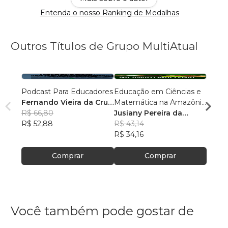
Entenda o nosso Ranking de Medalhas
Outros Títulos de Grupo MultiAtual
Podcast Para Educadores
Educação em Ciências e
Linguí
Fernando Vieira da Cruz
Matemática na Amazônia
Cultu
(Fernandinho Cruz)
R$ 66,80
Legal: Pesquisas e
Jusiany Pereira da
Histór
Érica
R$ 52,88
Práticas Pedagógicas
Cunha dos Santos
R$ 43,14
Carva
R$ 42
R$ 34,16
R$ 33
Comprar
Comprar
Você também pode gostar de