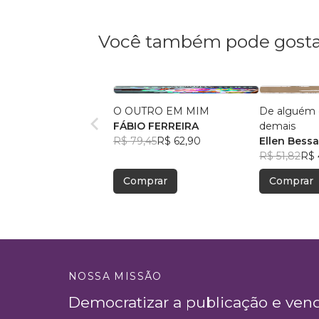
Você também pode gosta
O OUTRO EM MIM
De alguém 
FÁBIO FERREIRA
demais
R$ 79,45
R$ 62,90
Ellen Bess
R$ 51,82
R$ 
Comprar
Comprar
NOSSA MISSÃO
Democratizar a publicação e ven