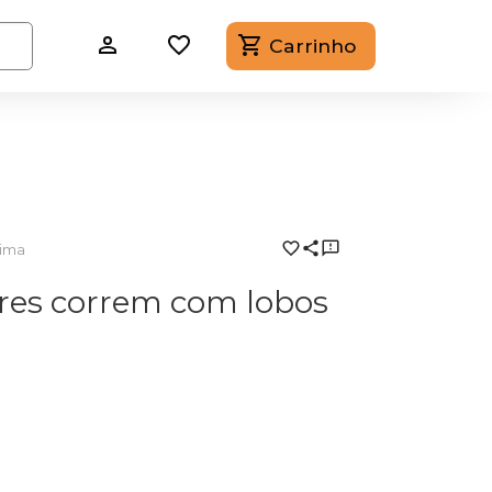
Carrinho
tima
res correm com lobos