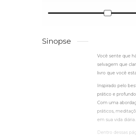
Sinopse
Você sente que há
selvagem que clam
livro que você est
Inspirado pelo be
prático e profund
Com uma abordagem
práticos, meditaç
em sua vida diária.
Dentro dessas pági