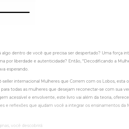
 algo dentro de você que precisa ser despertado? Uma força int
a por liberdade e autenticidade? Então, "Decodificando a Mulh
ava esperando.
st-seller internacional Mulheres que Correm com os Lobos, esta 
o para todas as mulheres que desejam reconectar-se com sua ver
 acessível e envolvente, este livro vai além da teoria, oferece
ões e reflexões que ajudam você a integrar os ensinamentos da
nas, você descobrirá: