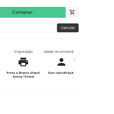
Comprar
Calcular
Impressão
Idade recomendada
Data de publicaç
Preto e Branco (Papel
Sem classificação
11/08/2024
Avena / Pólen)