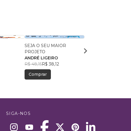
SEJA O SEU MAIOR
A Mãe Que Eu Não Fu
PROJETO
Fabiola de Lima
ANDRÉ LIGEIRO
R$ 59,51
R$ 47,11
R$ 48,15
R$ 38,12
Comprar
Comprar
SIGA-NOS