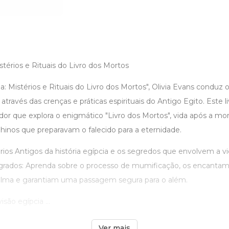
térios e Rituais do Livro dos Mortos
 Mistérios e Rituais do Livro dos Mortos", Olivia Evans conduz o
 através das crenças e práticas espirituais do Antigo Egito. Este l
r que explora o enigmático "Livro dos Mortos", vida após a morte
inos que preparavam o falecido para a eternidade.
ios Antigos da história egípcia e os segredos que envolvem a v
agrados: Aprenda sobre o processo de mumificação, os encanta
alma e garantiam uma passagem segura para o além.
ão egípcia ...
Ver mais