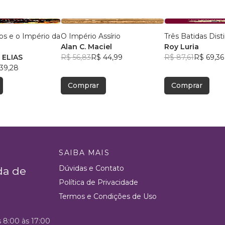
os e o Império da
O Império Assírio
Três Batidas Dist
Alan C. Maciel
Roy Luria
ELIAS
R$ 56,83
R$ 44,99
R$ 87,61
R$ 69,36
39,28
Comprar
Comprar
SAIBA MAIS
Dúvidas e Contato
da de
Política de Privacidade
Termos e Condições de Uso
s 8:00 às 17:00