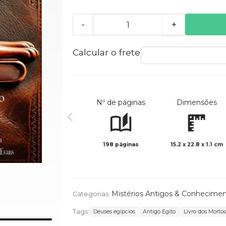
-
+
Calcular o frete
Nº de páginas
Dimensões
198 páginas
15.2 x 22.8 x 1.1 cm
Mistérios Antigos & Conhecime
Categorias:
Tags:
Deuses egípcios
Antigo Egito
Livro dos Morto