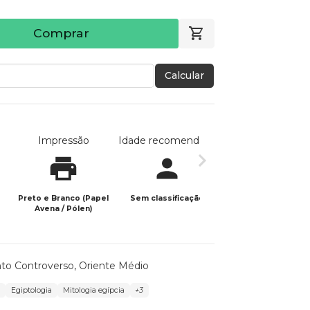
Comprar
Calcular
Impressão
Idade recomendada
Data de publicaç
Preto e Branco (Papel
Sem classificação
10/08/2024
Avena / Pólen)
nto Controverso
,
Oriente Médio
s
Egiptologia
Mitologia egípcia
+3