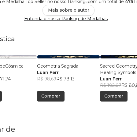
ica é Medalha Top Seller no nosso Ranking, com um total de
475 l
Mais sobre o autor
Entenda o nosso Ranking de Medalhas
stica
dadeCósmica
Geometria Sagrada
Sacred Geometr
Luan Ferr
Healing Symbols
71,74
R$ 98,69
R$ 78,13
Luan Ferr
R$ 102,07
R$ 80,
Comprar
Comprar
r de