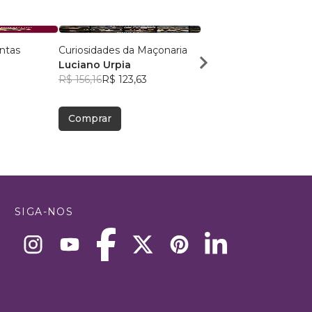
intas
Curiosidades da Maçonaria
Os Cavaleiros Templári
Luciano Urpia
"A" a "Z"
R$ 156,16
R$ 123,63
Luiz Muller
R$ 79,50
R$ 62,94
Comprar
Comprar
SIGA-NOS