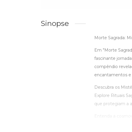
Sinopse
Morte Sagrada: Mis
Em "Morte Sagrada:
fascinante jornada
compêndio revelado
encantamentos e h
Descubra os Mistér
Explore Rituais S
que protegiam a 
Entenda a cosmovis