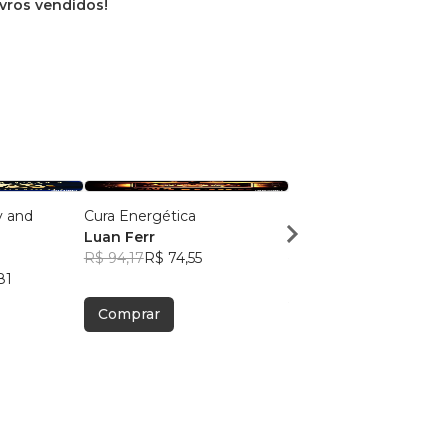
ivros vendidos!
y and
Cura Energética
O Caminho do Reiki
Luan Ferr
Luan Ferr
R$ 94,17
R$ 74,55
R$ 96,26
R$ 76,21
81
Comprar
Comprar