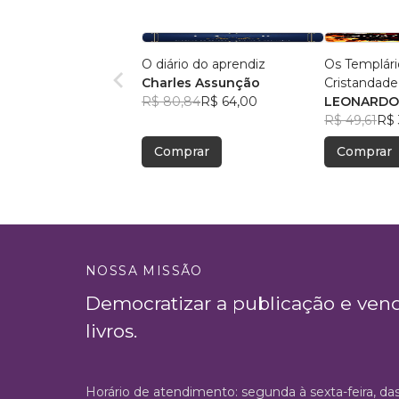
O diário do aprendiz
Os Templári
Charles Assunção
Cristandade
R$ 80,84
R$ 64,00
LEONARDO 
R$ 49,61
R$ 
Comprar
Comprar
NOSSA MISSÃO
Democratizar a publicação e ven
livros.
Horário de atendimento: segunda à sexta-feira, da