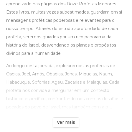
aprendizado nas páginas dos Doze Profetas Menores.
Estes livros, muitas vezes subestimados, guardam em si
mensagens proféticas poderosas e relevantes para o
nosso tempo. Através do estudo aprofundado de cada
profeta, seremos guiados por um rico panorama da
história de Israel, desvendando os planos e propósitos
divinos para a humanidade.
Ao longo desta jornada, exploraremos as profecias de
Oseias, Joel, Amós, Obadias, Jonas, Miqueias, Naum,
Habacuque, Sofonias, Ageu, Zacarias e Malaquias. Cada
profeta nos convida a mergulhar em um contexto
histórico específico, confrontando-nos com os desafios e
pecados do povo de Israel, mas também com a p ...
Ver mais