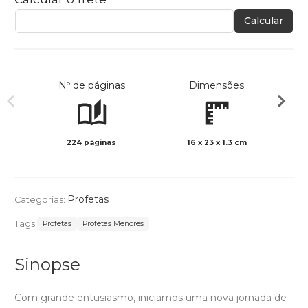
Calcular
Nº de páginas
Dimensões
224 páginas
16 x 23 x 1.3 cm
Preto 
Profetas
Categorias:
Tags:
Profetas
Profetas Menores
Sinopse
Com grande entusiasmo, iniciamos uma nova jornada de