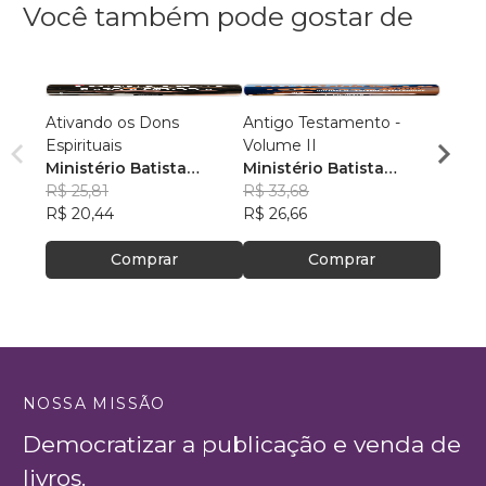
Você também pode gostar de
Ativando os Dons
Antigo Testamento -
Antig
Espirituais
Volume II
Volum
Ministério Batista
Ministério Batista
Minis
Ebenézer
R$ 25,81
Ebenézer
R$ 33,68
Eben
R$ 31
R$ 20,44
R$ 26,66
R$ 24
Comprar
Comprar
NOSSA MISSÃO
Democratizar a publicação e venda de
livros.