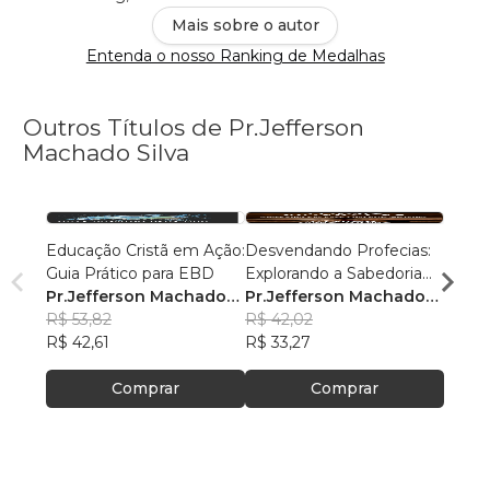
Mais sobre o autor
Entenda o nosso Ranking de Medalhas
Outros Títulos de Pr.Jefferson
Machado Silva
Educação Cristã em Ação:
Desvendando Profecias:
Devoc
Guia Prático para EBD
Explorando a Sabedoria
Pr.Je
Pr.Jefferson Machado
dos Doze Profetas
Pr.Jefferson Machado
Silva
R$ 31
Silva
R$ 53,82
Menores - Aluno
Silva
R$ 42,02
R$ 25
R$ 42,61
R$ 33,27
Comprar
Comprar