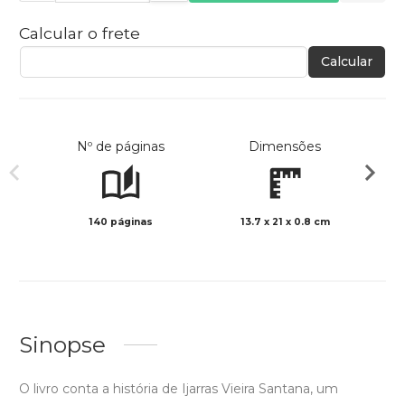
Calcular o frete
Calcular
Nº de páginas
Dimensões
140 páginas
13.7 x 21 x 0.8 cm
Preto 
Sinopse
O livro conta a história de Ijarras Vieira Santana, um