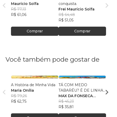
Maurício Solfa
conquista.
R$ 77,13
Frei Maurício Solfa
R$ 61,06
R$ 64,48
R$ 51,05
Comprar
Comprar
Você também pode gostar de
A História de Minha Vida
TÁ COM MEDO
Atrav
Maria Onília
TABARÉU? É DE LINHA,
Gelo
R$ 79,26
DE CARRETEL.
MAX DA FONSECA
Ferna
R$ 62,75
CARDOSO
R$ 45,23
R$ 88
R$ 35,81
R$ 69